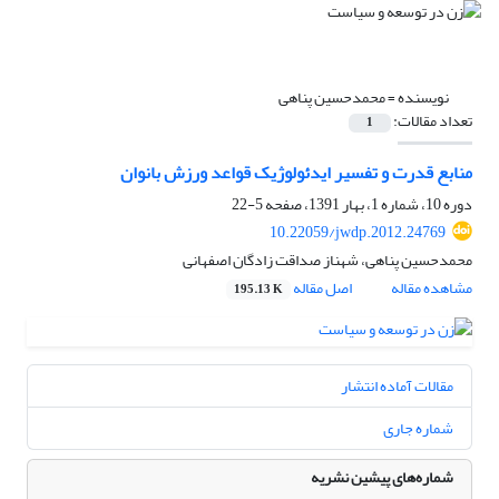
نویسنده =
محمدحسین پناهی
تعداد مقالات:
1
منابع قدرت و تفسیر ایدئولوژیک قواعد ورزش بانوان
دوره 10، شماره 1، بهار 1391، صفحه
5-22
10.22059/jwdp.2012.24769
محمدحسین پناهی، شهناز صداقت زادگان اصفهانی
مشاهده مقاله
اصل مقاله
195.13 K
مقالات آماده انتشار
شماره جاری
شماره‌های پیشین نشریه