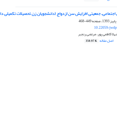
 اجتماعی‌ـ جمعیتی افزایش سن ازدواج (دانشجویان زن تحصیلات تکمیلی دان
449-468
10.22059/jwdp
هلا کاظمی پور، مرتضی رنجبر
اصل مقاله
350.97 K