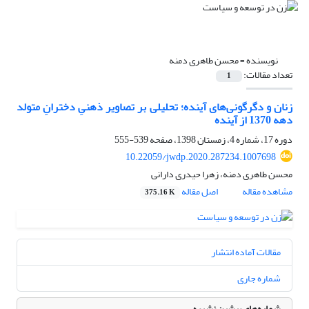
نویسنده =
محسن طاهری دمنه
تعداد مقالات:
1
زنان و دگرگونی‌های آینده؛ تحلیلی بر تصاویر ذهنیِ دخترانِ متولد
دهه 1370 از آینده
دوره 17، شماره 4، زمستان 1398، صفحه
539-555
10.22059/jwdp.2020.287234.1007698
محسن طاهری دمنه، زهرا حیدری دارانی
مشاهده مقاله
اصل مقاله
375.16 K
مقالات آماده انتشار
شماره جاری
شماره‌های پیشین نشریه