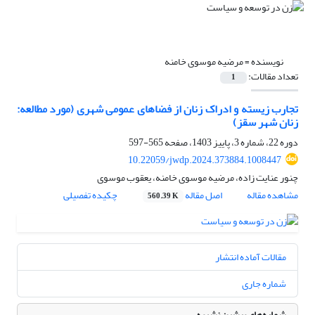
نویسنده =
مرضیه موسوی خامنه
تعداد مقالات:
1
تجارب زیسته و ادراک زنان از فضاهای عمومی شهری (مورد مطالعه:
زنان شهر سقز)
دوره 22، شماره 3، پاییز 1403، صفحه
565-597
10.22059/jwdp.2024.373884.1008447
چنور عنایت زاده، مرضیه موسوی خامنه، یعقوب موسوی
مشاهده مقاله
اصل مقاله
چکیده تفصیلی
560.39 K
مقالات آماده انتشار
شماره جاری
شماره‌های پیشین نشریه