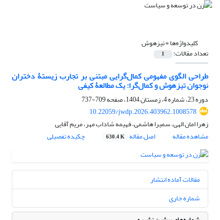
کلیدواژه‌ها =
تیزهوش
تعداد مقالات:
1
طراحی الگوی مفهومی کمال‌گرایی مبتنی بر تجارب زیستۀ دختران
نوجوان تیزهوش و کمال‌گرا: یک مطالعۀ کیفی
دوره 23، شماره 4، زمستان 1404، صفحه
709-737
10.22059/jwdp.2026.403962.1008578
زهرا امان الهی، سمیرا هاشمی، فهیمه شاداب مهر، مریم آقایی
مشاهده مقاله
اصل مقاله
چکیده تفصیلی
630.4 K
مقالات آماده انتشار
شماره جاری
شماره‌های پیشین نشریه