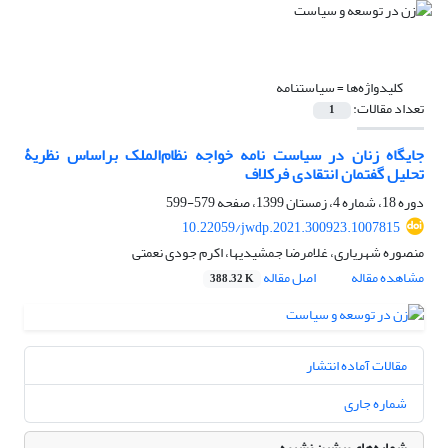
کلیدواژه‌ها =
سیاست‏نامه
تعداد مقالات:
1
جایگاه زنان در سیاست نامه خواجه نظام‌الملک براساس نظریۀ
تحلیل گفتمان انتقادی فرکلاف
دوره 18، شماره 4، زمستان 1399، صفحه
579-599
10.22059/jwdp.2021.300923.1007815
منصوره شهریاری، غلامرضا جمشیدیها، اکرم جودی نعمتی
مشاهده مقاله
اصل مقاله
388.32 K
مقالات آماده انتشار
شماره جاری
شماره‌های پیشین نشریه