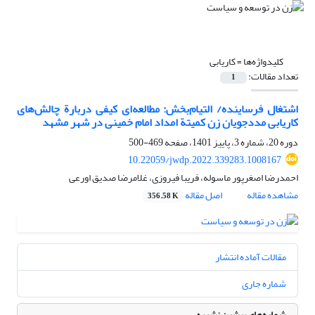
کلیدواژه‌ها =
کاریابی
تعداد مقالات:
1
اشتغال فرساینده/ التیام‌بخش: مطالعه‌ای کیفی دربارة چالش‌های
کاریابی مددجویان زن کمیتة امداد امام خمینی در شهر مشهد
دوره 20، شماره 3، پاییز 1401، صفحه
469-500
10.22059/jwdp.2022.339283.1008167
احمدرضا اصغرپور ماسوله، فریبا فیروزی، غلامرضا صدیق اورعی
مشاهده مقاله
اصل مقاله
356.58 K
مقالات آماده انتشار
شماره جاری
شماره‌های پیشین نشریه