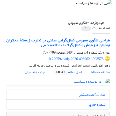
کلیدواژه‌ها =
الگوی مفهومی
تعداد مقالات:
1
طراحی الگوی مفهومی کمال‌گرایی مبتنی بر تجارب زیستۀ دختران
نوجوان تیزهوش و کمال‌گرا: یک مطالعۀ کیفی
دوره 23، شماره 4، زمستان 1404، صفحه
709-737
10.22059/jwdp.2026.403962.1008578
زهرا امان الهی، سمیرا هاشمی، فهیمه شاداب مهر، مریم آقایی
مشاهده مقاله
اصل مقاله
چکیده تفصیلی
630.4 K
مقالات آماده انتشار
شماره جاری
شماره‌های پیشین نشریه