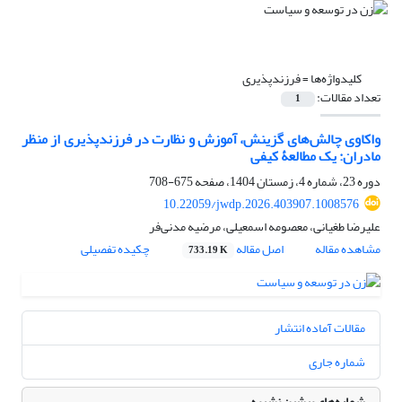
کلیدواژه‌ها =
فرزندپذیری
تعداد مقالات:
1
واکاوی چالش‌های گزینش، آموزش و نظارت در فرزندپذیری از منظر
مادران: یک مطالعۀ کیفی
دوره 23، شماره 4، زمستان 1404، صفحه
675-708
10.22059/jwdp.2026.403907.1008576
علیرضا طغیانی، معصومه اسمعیلی، مرضیه مدنی‌فر
مشاهده مقاله
اصل مقاله
چکیده تفصیلی
733.19 K
مقالات آماده انتشار
شماره جاری
شماره‌های پیشین نشریه