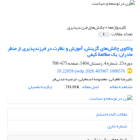
کلیدواژه‌ها =
چالش‌های فرزندپذیری
تعداد مقالات:
1
واکاوی چالش‌های گزینش، آموزش و نظارت در فرزندپذیری از منظر
مادران: یک مطالعۀ کیفی
دوره 23، شماره 4، زمستان 1404، صفحه
675-708
10.22059/jwdp.2026.403907.1008576
علیرضا طغیانی، معصومه اسمعیلی، مرضیه مدنی‌فر
مشاهده مقاله
اصل مقاله
چکیده تفصیلی
733.19 K
مقالات آماده انتشار
شماره جاری
شماره‌های پیشین نشریه