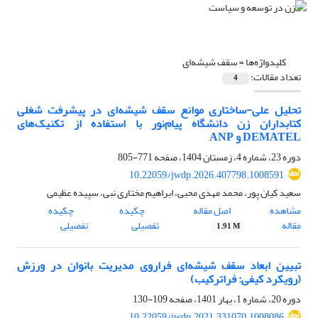
کلیدواژه‌ها =
سقف شیشه‌ای
تعداد مقالات:
4
تحلیل علی-ساختاری موانع سقف شیشه‌ای در پیشرفت شغلی
کتابداران زن دانشگاه پیام‌نور با استفاده از تکنیک‌های
DEMATEL و ANP
دوره 23، شماره 4، زمستان 1404، صفحه
771-805
10.22059/jwdp.2026.407798.1008591
سعید کیان پور، محمد مهدی محبی، ابراهیم مختاری نبی، سپیده عظیمی
مشاهده
اصل مقاله
چکیده
چکیده
مقاله
تفصیلی
تفصیلی
1.91 M
تبیین ابعاد سقف شیشه‌ای فرا‌روی مدیریت بانوان در ورزش
(رویکرد کیفی: فراترکیب)
دوره 20، شماره 1، بهار 1401، صفحه
109-130
10.22059/jwdp.2021.331070.1008086