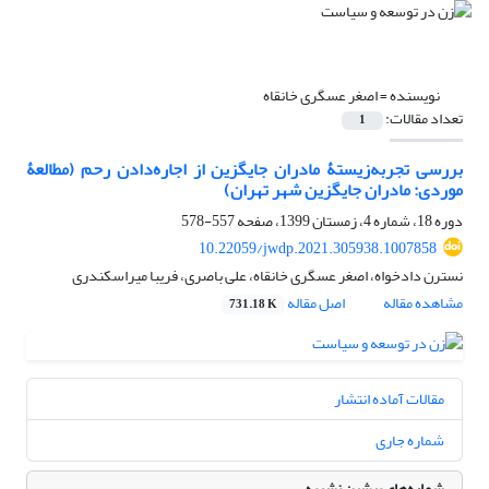
نویسنده =
اصغر عسگری خانقاه
تعداد مقالات:
1
بررسی تجربه‌زیستۀ مادران جایگزین از اجاره‌دادن رحم (مطالعۀ
موردی: مادران جایگزین شهر تهران)
دوره 18، شماره 4، زمستان 1399، صفحه
557-578
10.22059/jwdp.2021.305938.1007858
نسترن دادخواه، اصغر عسگری خانقاه، علی باصری، فریبا میراسکندری
مشاهده مقاله
اصل مقاله
731.18 K
مقالات آماده انتشار
شماره جاری
شماره‌های پیشین نشریه