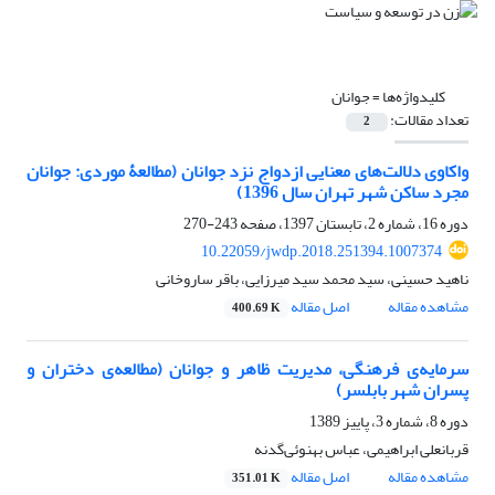
کلیدواژه‌ها =
جوانان
تعداد مقالات:
2
واکاوی دلالت‌های معنایی ازدواج نزد جوانان (مطالعۀ موردی: جوانان
مجرد ساکن شهر تهران سال 1396)
دوره 16، شماره 2، تابستان 1397، صفحه
243-270
10.22059/jwdp.2018.251394.1007374
ناهید حسینی، سید محمد سید میرزایی، باقر ساروخانی
مشاهده مقاله
اصل مقاله
400.69 K
سرمایه‌ی فرهنگی، مدیریت ظاهر و جوانان (مطالعه‌ی دختران و
پسران شهر بابلسر)
دوره 8، شماره 3، پاییز 1389
قربانعلی ابراهیمی، عباس بهنوئی‌گدنه
مشاهده مقاله
اصل مقاله
351.01 K