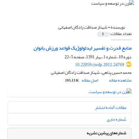
نویسنده =
شهناز صداقت زادگان اصفهانی
تعداد مقالات:
1
منابع قدرت و تفسیر ایدئولوژیک قواعد ورزش بانوان
دوره 10، شماره 1، بهار 1391، صفحه
5-22
10.22059/jwdp.2012.24769
محمدحسین پناهی، شهناز صداقت زادگان اصفهانی
مشاهده مقاله
اصل مقاله
195.13 K
مقالات آماده انتشار
شماره جاری
شماره‌های پیشین نشریه