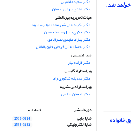
دکتر سعیده لطفیان
خواهد شد.
دکتر هادی بهرامی احسان
هیات تحریریه بین المللی
دکتر نگینه خان شیر محمد اوا ارسالنونا
دکتر ذکری جمیل محمد حسین
دکتر بهزاد مفیدی نصرآبادی
دکتر نعمة دهش فرحان خلوی الطائی
دبیر تخصصی
دکتر آزاده نیاز
ویراستار انگلیسی
دکتر صدیقه شکوری راد
ویراستار ادبی نشریه
دکتر احسان عظیمی
دوره انتشار
فصلنامه
شاپا چاپی
ق خانواده
2538-3124
شاپا الکترونیکی
2538-3132