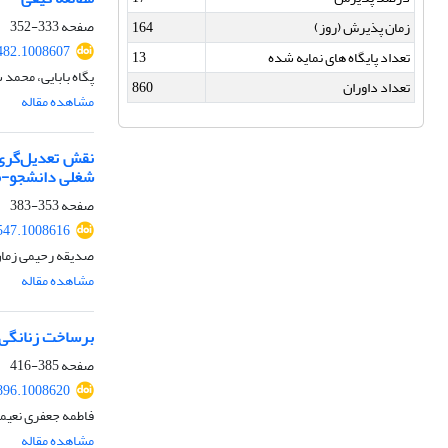
صفحه
333-352
زمان پذیرش (روز)
164
482.1008607
تعداد پایگاه های نمایه شده
13
پگاه بابایی، محمد
تعداد داوران
860
مشاهده مقاله
نقش تعدیل‌گری 
شغلی دانشجو-م
صفحه
353-383
547.1008616
صدیقه رحیمی زمان
مشاهده مقاله
برساخت زنانگی در ب
صفحه
385-416
896.1008620
فاطمه جعفری نعیمی
مشاهده مقاله