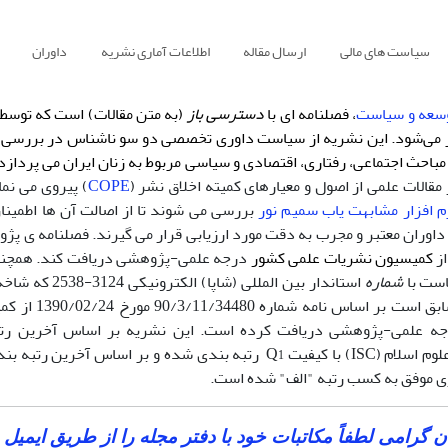
سیاست های مالی
ارسال مقاله
اطلاعات آماری نشریه
داوران
وسعه و سیاست
، فصلنامه ای با
دسترسی باز
(به متن مقالات) است که توسط
می‌شود. این نشریه از سیاست داوری تخصصی دو سو ناشناس در بررسی م
مباحث اجتماعی، رفتاری، اقتصادی و سیاسی مربوط به زنان ایران می­ پردازد
مقالات علمی از اصول و معیارهای کمیته اخلاق نشر (
COPE
) پیروی می نما
 افزار مشابهت یاب سمیم نور
بررسی می شوند تا از اصالت آن ها اطمین
داوران معتبر و مجرب به دقت مورد ارزیابی قرار می گیرند. فصلنامه ی پژ
کمیسیون نشریات علمی کشور
درجه علمی-پژوهشی دریافت کند. همچنی
است با
شماره
استاندار بین المللی (شاپا
پژوهش زنان سابق است بر ا
ه علمی-پژوهشی دریافت کرده است. این نشریه بر اساس آخرین رتبه
 (ISC) با کیفیت Q
رتبه بندی شده و بر اساس آخرین رتبه بند
1
ری موفق به کسب رتبه "الف" شده است.
 گرامی لطفاً مکاتبات خود با دفتر مجله را از طریق ایمیل