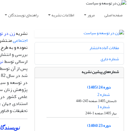
صفحه اصلی
مرور
اطلاعات نشریه
راهنمای نویسندگان
نشریه
زن در ت
اجتماعی
منـتشر 
نموده و به طرح 
مقالات آماده انتشار
بررسی و انتشار 
شماره جاری
ارسالی توسط
نرم
پس از آن توسط 
شماره‌های پیشین نشریه
شد در سال 82 از
در توسعه و سی
دوره 24 (1405)
شماره 2
علمی کشور درج
تابستان 1405، صفحه 245-446
استنادی جهان علوم اسلام
شماره 1
تحقیقات و فناو
بهار 1405، صفحه 1-244
دوره 23 (1404)
نویسندگان