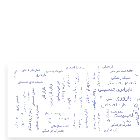
فرهنگی
سرمایۀ اجتماعی
مدل پارادایمی
مدیریت بدن
جامعه‌شناسی بدن
هویت جنسی
نان
پوشاک
بارداری
مد
زنانگی
معلمان
دانشجویان دختر
سبک زندگی
خانه‏داری
سرمایه اجتماعی
تبعیض جنسیتی
کلیشه‌های جنسیتی
جراحی زیبایی
تجربۀ زیسته
نابرابری جنسیتی
زنان کارآفرین
سرمایة اجتماعی
بازار کار
نقش جنسیتی
روش کیفی
جمعیت
باروری
سکوت سازمانی
تبریز
سن
هد
همسرآزاری
قومیت
طرد اجتماعی
ت
ارآفرینی
جنبش های اجتماعی
مدرنیته
ازدواج زودهنگام
دینداری
نگرش سیاسی
سرپرست خانوار
فمینیسم
امنیت غذایی
هوش هیجانی
امر نمادین
شهر یزد
تحلیل محتوا
مردانگی
زندان
رمان
پیشرفت
مصرف فرهنگی
تعهد سازمانی
گردشگری
تغییرات فرهنگی