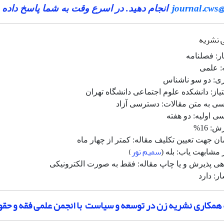
journal.cws
انجام دهید. در اسرع وقت به شما پاسخ داده 
 نشریه
ار: فصلنامه
: علمی
ی: دو سو ناشناس
از: دانشکده علوم اجتماعی دانشگاه تهران
ی به متن مقالات: دسترسی آزاد
ی اولیه: دو هفته
: 16%
ان جهت تعیین تکلیف مقاله: کمتر از چهار ماه
سمیم نور
)
 مشابهت یاب: بله (
ی پذیرش و یا چاپ مقاله: فقط به صورت الکترونیکی
ار: دارد
 همکاری نشریه زن در توسعه و سیاست با انجمن علمی فقه و حقو