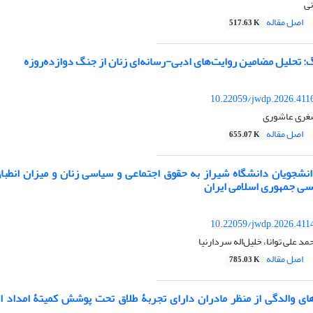
ی
اصل مقاله
517.63 K
: تحلیل مضامین روایت‌های ادبی-رسانه‌ای زنان از جنگ دوازده‌روزه
10.22059/jwdp.2026.411
صغری عاشوری
اصل مقاله
655.07 K
شجویان دانشگاه شیراز به حقوق اجتماعی و سیاسی زنان و میزان انطبا
سی جمهوری اسلامی ایران
10.22059/jwdp.2026.411
مد علی توانا، خلیل‌اله سردارنیا
اصل مقاله
785.03 K
های والدگی از منظر مادران دارای تجربۀ طلاق تحت پوشش کمیتۀ امداد ا