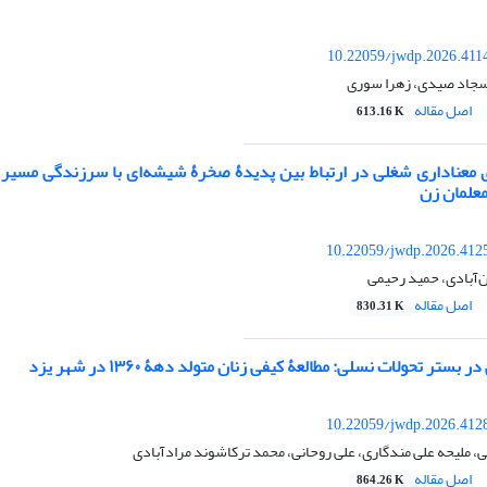
10.22059/jwdp.2026.411
 سجاد صیدی، زهرا سوری
اصل مقاله
613.16 K
معناداری شغلی در ارتباط بین پدیدۀ صخرۀ شیشه‌ای با سرزندگی مسیر
علمان زن
10.22059/jwdp.2026.412
‌آبادی، حمید رحیمی
اصل مقاله
830.31 K
ستر تحولات نسلی: مطالعۀ کیفی زنان متولد دهۀ ۱۳۶۰ در شهر یزد
10.22059/jwdp.2026.412
، ملیحه علی مندگاری، علی روحانی، محمد ترکاشوند مرادآبادی
اصل مقاله
864.26 K