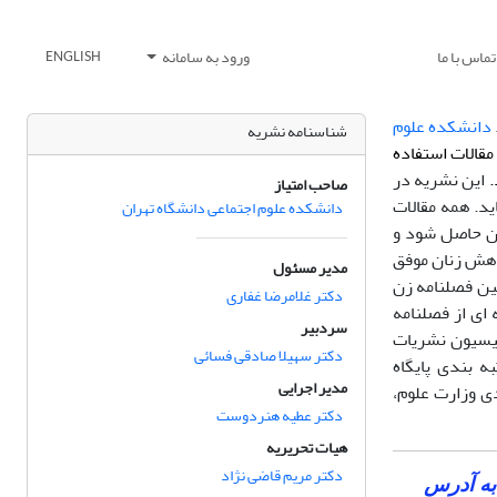
تماس با ما
ورود به سامانه
ENGLISH
دانشکده علوم
شناسنامه نشریه
قالات استفاده
.
این نشریه در
صاحب امتیاز
ید. همه مقالات
دانشکده علوم اجتماعی دانشگاه تهران
ان حاصل شود و
وهش زنان موفق
مدیر مسئول
ن فصلنامه زن
دکتر غلامرضا غفاری
) الکترونیکی 3124-2538 که شاخه ای از فصلنامه
سردبیر
ساس نامه شماره 90/3/11/34480 مورخ 1390/02/24 از کمیسیون نشریات
دکتر سهیلا صادقی فسائی
 بندی پایگاه
مدیر اجرایی
ی وزارت علوم،
دکتر عطیه هنردوست
هیات تحریریه
دکتر مریم قاضی نژاد
 به آدرس