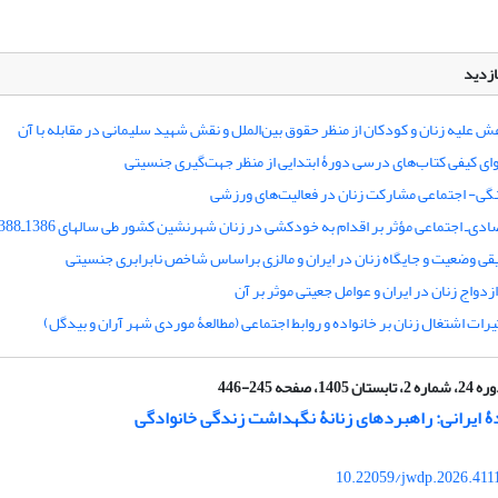
ازدید
ش علیه زنان و کودکان از منظر حقوق بین‌الملل و نقش شهید سلیمانی در مقابله با آن
ای کیفی کتاب‌های درسی دورۀ ابتدایی از منظر جهت‌گیری جنسیتی
گی- اجتماعی مشارکت زنان در فعالیت‌های ورزشی
دی‌ـ اجتماعی مؤثر بر اقدام به خودکشی در زنان شهرنشین کشور طی سال‏های 1386ـ1388
یقی وضعیت و جایگاه زنان در ایران و مالزی بر‌اساس شاخص نابرابری جنسیتی
دواج زنان در ایران و عوامل جعیتی موثر بر آن
ات اشتغال زنان بر خانواده و روابط اجتماعی (مطالعۀ موردی شهر آران و بیدگل)
شماره 2، تابستان 1405، صفحه 245-446
 ایرانی: راهبرد‌های زنانۀ نگهداشت زندگی خانوادگی
10.22059/jwdp.2026.411