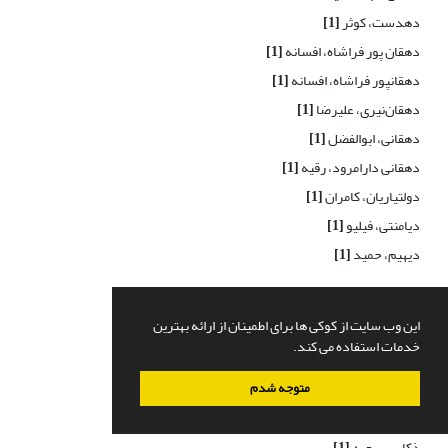
دهدست، کوثر
[1]
دهقان پور فراشاه، افسانه
[1]
دهقانپور فراشاه، افسانه
[1]
دهقان‌نیری، علیرضا
[1]
دهقانی، ابوالفضل
[1]
دهقانی دارامرود، رقیه
[1]
دولتیاریان، کامران
[1]
دیامنتی، فیلیو
[1]
دیهیم، حمید
[1]
ذ
این وب سایت از کوکی ها برای اطمینان از ارائه بهترین
ذاکری، زهرا
[1]
خدمات استفاده می کند.
ذاکری‏هامانه، راضیه
[1]
متوجه شدم
ذاکری هامانه، راضیه
[1]
ذبیح زاده، کاظم
[1]
ذکایی، سعید
[1]