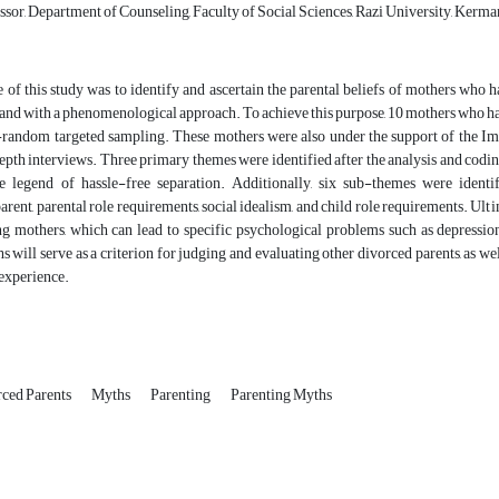
sor, Department of Counseling, Faculty of Social Sciences, Razi University, Kerman
e of this study was to identify and ascertain the parental beliefs of mothers wh
 and with a phenomenological approach. To achieve this purpose, 10 mothers who ha
random targeted sampling. These mothers were also under the support of the I
pth interviews. Three primary themes were identified after the analysis and codin
he legend of hassle-free separation. Additionally, six sub-themes were ident
ent, parental role requirements, social idealism, and child role requirements. Ultim
 mothers, which can lead to specific psychological problems such as depression i
s will serve as a criterion for judging and evaluating other divorced parents, as we
 experience.
ced Parents
Myths
Parenting
Parenting Myths