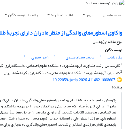
صفحه اصلی
مرور
اطلاعات نشریه
راهنمای نویسندگان
واکاوی اسطوره‌های والدگی از منظر مادران دارای تجربۀ ط
نوع مقاله : پژوهشی
نویسندگان
1
2
1
پگاه بابایی
محمد سجاد صیدی
زهرا سوری
1
کارشناس ارشد مشاوره، گروه مشاوره، دانشکده علوم اجتماعی، دانشگاه رازی، کرما
2
دانشیار، گروه مشاوره، دانشکده علوم اجتماعی، دانشگاه رازی، کرمانشاه، ایران.
10.22059/jwdp.2026.411482.1008607
چکیده
مادران دارای تجربۀ طلاق که سرپرستی فرزندان خود را برعهده داشتند و ت
غیرتصادفی هدفمند انتخاب شدند. گردآوری داده‌ها از طریق مصاحبۀ عمیق 
اسطوره‌ای‌، فرزند اسطوره‌ای‌ و افسانۀ جدایی کم‌دردسر، به همراه شش مضمون
بایدهای نقش فرزندی استخراج شدند. اسطوره‌های والدگری به معیاری برای س