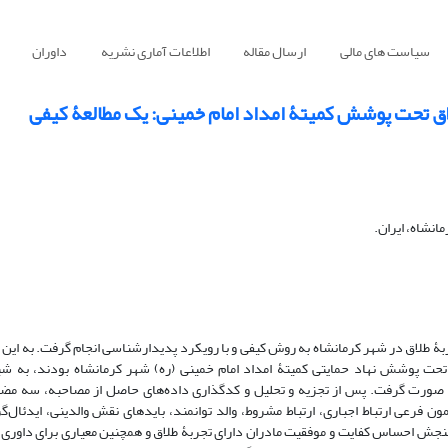
سیاست های مالی
ارسال مقاله
اطلاعات آماری نشریه
داوران
لاق تحت پوشش کمیتۀ امداد امام خمینی: یک مطالعۀ کیفی
نشاه، ایران.
حت پوشش نهاد حمایتی کمیتۀ امداد امام خمینی (ره) شهر کرمانشاه بودند، به شیو
صورت گرفت. پس از تجزیه و تحلیل و کدگذاری داده‌های حاصل از مصاحبه، سه مضم
 فرعی ارتباط اجباری، ارتباط مشروط، والد توانمند، بایدهای نقش والدینی، ایدئال‌گر
نجش احساس کفایت و موفقیت مادران دارای تجربۀ طلاق و همچنین معیاری برای داوری