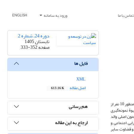
تماس با ما
ورود به سامانه
ENGLISH
دوره 24، شماره 2
تابستان 1405
صفحه
333-352
فایل ها
XML
اصل مقاله
613.16 K
پژوهش حاضر با هدف شناسایی و تعیین اسطوره‌های والدگری مادران دارای تجربۀ طلاق در شهر کرمانشاه به روش کیفی و با رویکرد پدیدارشناسی انجام گرفت. به این منظور 10 نفر از
هم رسانی
ۀ نمونه‌گیری
ون اصلی والد
ارجاع به این مقاله
ایی اجتماعی و
 و قضاوت سایر