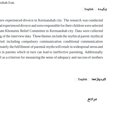
shah, Iran.
چکیده
English
o have experienced divorce in Kermanshah city. The research was conducted
d experienced divorce and were responsible for their children were selected
mam Khomeini Relief Committee in Kermanshah city. Data were collected
g of the interview data. These themes include the mythical parent, mythical
ified, including compulsory communication, conditional communication,
ately, the fulfillment of parental myths will result in widespread stress and
n parents, which in turn can lead to ineffective parenting. Additionally,
ll as a criterion for measuring the sense of adequacy and success of mothers
کلیدواژه‌ها
English
مراجع