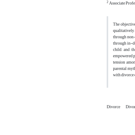
2
Associate Profes
The objectiv
qualitatively
through non-
through in-de
child, and t
empowered par
tension among
parental myth
with divorce
Divorce
Divor