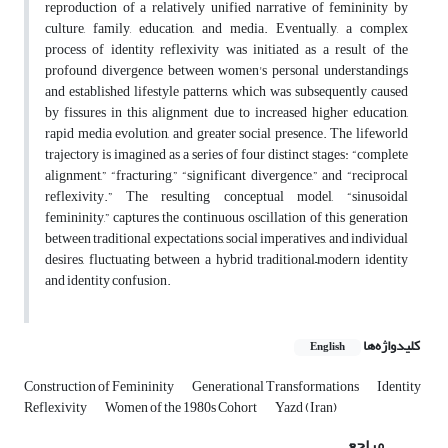
reproduction of a relatively unified narrative of femininity by
culture, family, education, and media. Eventually, a complex
process of identity reflexivity was initiated as a result of the
profound divergence between women's personal understandings
and established lifestyle patterns, which was subsequently caused
by fissures in this alignment due to increased higher education,
rapid media evolution, and greater social presence. The lifeworld
trajectory is imagined as a series of four distinct stages: “complete
alignment,” “fracturing,” “significant divergence,” and “reciprocal
reflexivity.” The resulting conceptual model, “sinusoidal
femininity,” captures the continuous oscillation
of this generation
between traditional expectations, social imperatives, and individual
desires, fluctuating between a hybrid traditional–modern identity
and identity confusion.
کلیدواژه‌ها
English
Construction of Femininity
Generational Transformations
Identity
Reflexivity
Women of the 1980s Cohort
Yazd (Iran)
مراجع