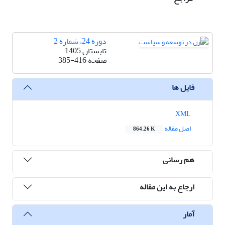
دوره 24، شماره 2
تابستان 1405
صفحه
385-416
فایل ها
XML
اصل مقاله
864.26 K
هم رسانی
ارجاع به این مقاله
آمار