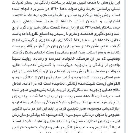
این پژوهش با هدف تبیین فرایند برساخت زنانگی در بستر تحولات
نسلی براساس تجربۀ زنان متولد دهۀ ۱۳۶۰ در شهر یزد انجام شده
است. روش پژوهش کیفی و مبتنی بر نظریۀ زمینه‌ای با رهیافت نظام‌مند
اشتراوس و کوربین است. داده‌ها از طریق مصاحبه‌های عمیق
نیمه‌ساختاریافته با ۲۳ نفر از زنان دهۀ شصت ساکن شهر یزد گردآوری
شد و نمونه‌گیری هدفمند و نظری تا رسیدن به اشباع نظری ادامه یافت.
تحلیل داده‌ها در سه مرحلۀ کدگذاری باز، محوری و گزینشی انجام
گرفت.
نتایج نشان داد زیست‌جهان این زنان در آغاز در قالب «زیست
کانالیزه» و هم‌ر‌استایی میان نظام معنایی و زیست اجتماعی شکل گرفت؛
وضعیتی که در آن فرهنگ، خانواده، مدرسه و رسانه، روایت نسبتاً
واحدی از زنانگی را بازتولید می‌کردند. با گسترش تحصیلات عالی،
تحولات رسانه‌ای و افزایش حضور اجتماعی زنان، شکاف‌هایی در این
هم‌راستایی پدیدار شده و به واگرایی میان فهم زنان از زنانگی خود و
الگوهای زیست تثبیت‌شدۀ زنانگی انجامیده است که در ادامه، تعامل
نظام معنایی و تجربه، به شکل‌گیری فرایند بازاندیشی هویتی منجر شده
است.
براساس یافته‌ها، مسیر زیست‌جهان زنان دهۀ شصت را می‌توان
در چهار مرحلۀ «هم‌راستایی کامل»، «ترک‌خوردگی»، «واگرایی معنادار» و
«بازاندیشی دوسویه» صورت‌بندی کرد. برآیند این امر در قالب الگویی
مفهومی با عنوان «زنانگی سینوسی» ارائه می‌شود که بیانگر نوسان زنان
این نسل میان انتظارات سنتی، الزامات اجتماعی و تمایلات فردی است.
این الگو نشان می‌دهد تجربۀ زنانگی در طیفی میان تثبیت هویت ترکیبی