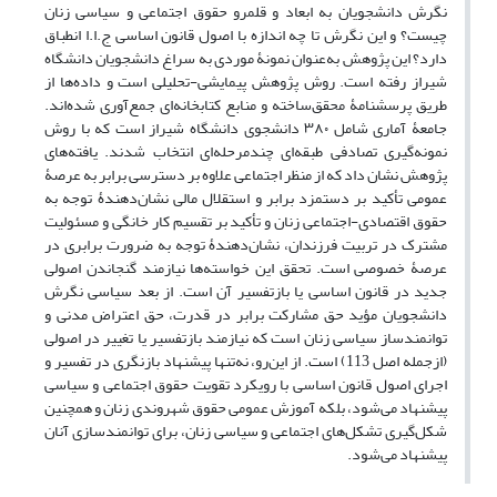
نگرش دانشجویان به ابعاد و قلمرو حقوق اجتماعی و سیاسی زنان
چیست؟ و این نگرش تا چه اندازه با اصول قانون اساسی ج.ا.ا انطباق
دارد؟ این پژوهش به‌عنوان نمونۀ موردی به سراغ دانشجویان دانشگاه
شیراز رفته است. روش پژوهش پیمایشی-تحلیلی است و داده‌ها از
طریق پرسشنامۀ محقق‌ساخته و منابع کتابخانه‌ای جمع‌آوری شده‌اند.
جامعۀ آماری شامل ۳۸۰ دانشجوی دانشگاه شیراز است که با روش
نمونه‌گیری تصادفی طبقه‌ای چندمرحله‌ای انتخاب شدند. یافته‌های
پژوهش نشان داد که از منظر اجتماعی علاوه بر دسترسی برابر به عرصۀ
عمومی تأکید بر دستمزد برابر و استقلال مالی نشان‌دهندۀ توجه به
حقوق اقتصادی-اجتماعی زنان و تأکید بر تقسیم کار خانگی و مسئولیت
مشترک در تربیت فرزندان، نشان‌دهندۀ توجه به ضرورت برابری در
عرصۀ خصوصی است. تحقق این خواسته‌ها نیازمند گنجاندن اصولی
جدید در قانون اساسی یا بازتفسیر آن است. از بعد سیاسی نگرش
دانشجویان مؤید حق مشارکت برابر در قدرت، حق اعتراض مدنی و
توانمندساز سیاسی زنان است که نیازمند بازتفسیر یا تغییر در اصولی
(ازجمله اصل 113) است. از این‌رو، نه‌تنها پیشنهاد بازنگری در تفسیر و
اجرای اصول قانون اساسی با رویکرد تقویت حقوق اجتماعی و سیاسی
پیشنهاد می‌شود، بلکه آموزش عمومی حقوق شهروندی زنان و همچنین
شکل‌گیری تشکل‌های اجتماعی و سیاسی زنان، برای توانمندسازی آنان
پیشنهاد می‌شود.