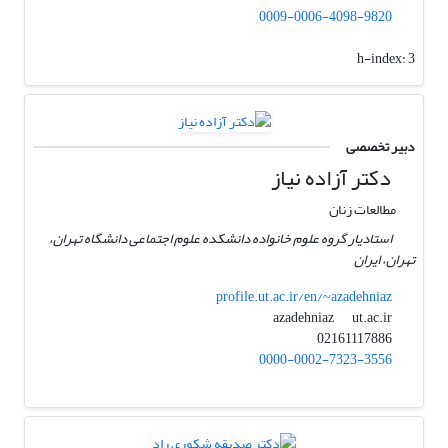
0009-0006-4098-9820
h-index:
3
دبیر تخصصی
دکتر آزاده نیاز
مطالعات زنان
استادیار گروه علوم خانواده دانشکده علوم اجتماعی دانشگاه تهران،
تهران، ایران
profile.ut.ac.ir/en/~azadehniaz
ut.ac.ir
azadehniaz
02161117886
0000-0002-7323-3556