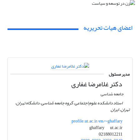
اعضای هیات تحریریه
مدیر مسئول
دکتر غلامرضا غفاری
جامعه شناسی
استاد دانشکده علوم اجتماعی، گروه جامعه شناسی، دانشگاه تهران،
تهران، ایران
profile.ut.ac.ir/en/~ghaffary
ut.ac.ir
ghaffary
02188012211