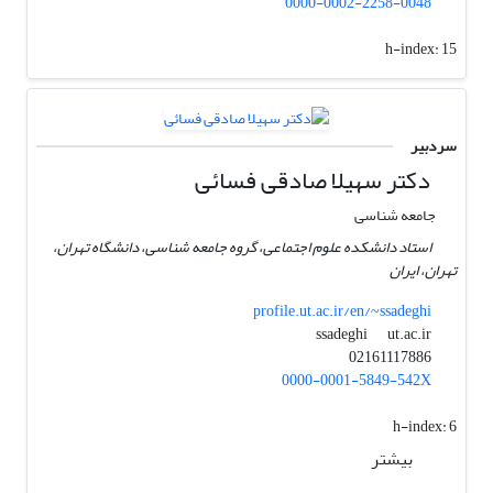
0000-0002-2258-0048
h-index:
15
سردبیر
دکتر سهیلا صادقی فسائی
جامعه شناسی
استاد دانشکده علوم اجتماعی، گروه جامعه شناسی، دانشگاه تهران،
تهران، ایران
profile.ut.ac.ir/en/~ssadeghi
ut.ac.ir
ssadeghi
02161117886
0000-0001-5849-542X
h-index:
6
بیشتر