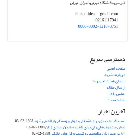
فارسی، دانشگاه تهران، تهران، ایران
gmail.com
chakad.idea
02161117941
0000-0002-1218-3751
دسترسی سریع
صفحه اصلی
درباره نشریه
اعضای هیات تحریریه
ارسال مقاله
تماس با ما
نقشه سایت
آخرین اخبار
تسهیلات جدیدی برای اشتغال بانوان روستایی ارائه می شود
1398-02-03
نقش صندوق های رای برای شنیده شدن صدای زنان
1398-02-02
۸۲ درصد زنان علاقمند به کسب و کارهای خانگی
1398-02-02