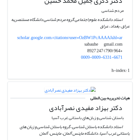
دکتر ذکری جمیل محمد حسین
مردم شناسی
استاد دانشکده علوم اجتماعی گروه مردم شناسی دانشگاه مستنصریه
عراق، بغداد، عراق
scholar.google.com/citations?user=OzBW1PcAAAAJ&hl=ar
gmail.com
sabauhe
+964 (790) 247 8927
0009-0009-6331-6671
h-index:
1
هیات تحریریه بین المللی
دکتر بهزاد مفیدی نصرآبادی
باستان شناسی و زبان‌های باستانی غرب آسیا
استاد دانشکده باستان شناسی، گروه باستان شناسی و زبان های
باستانی غرب آسیا، دانشگاه ماینس آلمان، ماینس، آلمان