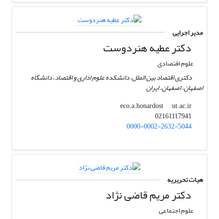
مدیر اجرایی
دکتر عطیه هنردوست
علوم اقتصادی
دکتری اقتصاد بین الملل، دانشکده علوم اداری و اقتصاد، دانشگاه
اصفهان، اصفهان، ایران
ut.ac.ir
eco.a.honardost
02161117941
0000-0002-2632-5044
هیات تحریریه
دکتر مریم قاضی نژاد
علوم اجتماعی