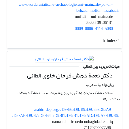
www.vorderasiatische-archaeologie.uni-mainz.de/pd-dr-
behzad-mofidi-nasrabadi/
uni-mainz.de
mofidi
06131 – 39 38332
0009-0006-4114-5080
h-index:
2
هیات تحریریه بین المللی
دکتر نعمة دهش فرحان خلوی الطائی
زبان و ادبیات عرب
استاد دانشکده زبان ها، گروه زبان و ادبیات عرب، دانشگاه بغداد،
بغداد، عراق
arabic-dep.org/%D9%86%D8%B9%D9%85%D8%A9-
%D8%AF%D9%87%D8%B4-%D9%81%D8%B1%D8%AD%D8%A7%D9%86/
ircoedu.uobaghdad.edu.iq
namaa.d
+96– 71170700077