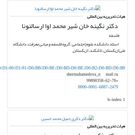
هیات تحریریه بین المللی
دکتر نگینه خان شیر محمد اوا ارسالنونا
فلسفه
استاد دانشکده علوم اجتماعی ، گروه فلسفه و مبانی معرفت، دانشگاه
ملی ازبکستان، تاشکند، ازبکستان
%90%D1%80%D1%81%D0%BB%D0%BE%D0%BD%D0%BE%D0%B2%D0%BD%D0%B0
mail.ru
shermuhamedova_n
+99890358-62-70
0000-0001-6887-2479
h-index:
1
هیات تحریریه بین المللی