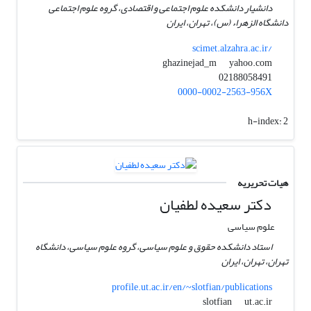
دانشیار دانشکده علوم اجتماعی و اقتصادی، گروه علوم اجتماعی
دانشگاه الزهراء (س)، تهران، ایران
scimet.alzahra.ac.ir/
yahoo.com
ghazinejad_m
02188058491
0000-0002-2563-956X
h-index:
2
هیات تحریریه
دکتر سعیده لطفیان
علوم سیاسی
استاد دانشکده حقوق و علوم سیاسی، گروه علوم سیاسی، دانشگاه
تهران، تهران، ایران
profile.ut.ac.ir/en/~slotfian/publications
ut.ac.ir
slotfian