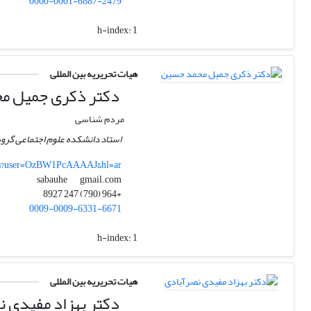
0000-0001-6887-2479
h-index:
1
هیات تحریریه بین المللی
دکتر ذکری جمیل م
مردم شناسی
استاد دانشکده علوم اجتماعی گرو
ons?user=OzBW1PcAAAAJ&hl=ar
gmail.com
sabauhe
+964 (790) 247 8927
0009-0009-6331-6671
h-index:
1
هیات تحریریه بین المللی
دکتر بهزاد مفیدی ن