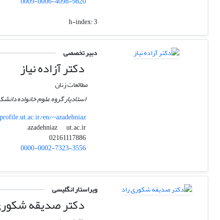
0009-0006-4098-9820
h-index:
3
دبیر تخصصی
دکتر آزاده نیاز
مطالعات زنان
استادیار گروه علوم خانواده دانشکد
profile.ut.ac.ir/en/~azadehniaz
ut.ac.ir
azadehniaz
02161117886
0000-0002-7323-3556
ویراستار انگلیسی
دکتر صدیقه شکوری