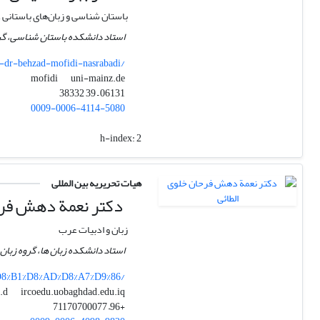
باستان شناسی و زبان‌های باستانی
استاد دانشکده باستان شناسی، گرو
d-dr-behzad-mofidi-nasrabadi/
uni-mainz.de
mofidi
06131 – 39 38332
0009-0006-4114-5080
h-index:
2
هیات تحریریه بین المللی
دکتر نعمة دهش فرح
زبان و ادبیات عرب
استاد دانشکده زبان ها، گروه زبان 
%D8%B1%D8%AD%D8%A7%D9%86/
ircoedu.uobaghdad.edu.iq
namaa.d
+96– 71170700077