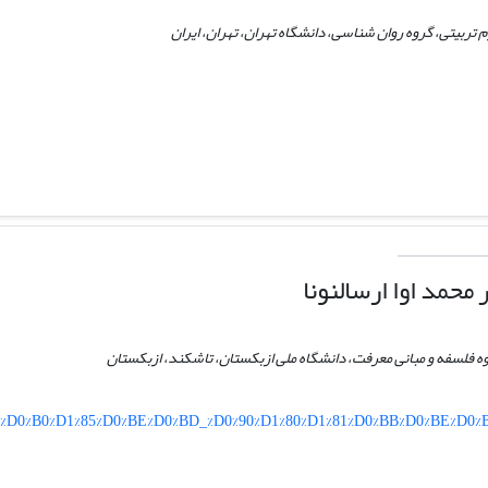
تربیتی، گروه روان شناسی، دانشگاه تهران، تهران، ایران
محمد اوا ارسالنونا
وه فلسفه و مبانی معرفت، دانشگاه ملی ازبکستان، تاشکند، ازبکستان
%BD%D0%B0%D1%85%D0%BE%D0%BD_%D0%90%D1%80%D1%81%D0%BB%D0%BE%D0