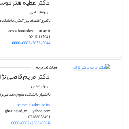
دکتر عطیه هنردوس
علوم اقتصادی
دکتری اقتصاد بین الملل، دانشکده ع
ut.ac.ir
eco.a.honardost
02161117941
0000-0002-2632-5044
هیات تحریریه
دکتر مریم قاضی نژا
علوم اجتماعی
دانشیار دانشکده علوم اجتماعی و ا
scimet.alzahra.ac.ir/
yahoo.com
ghazinejad_m
02188058491
0000-0002-2563-956X