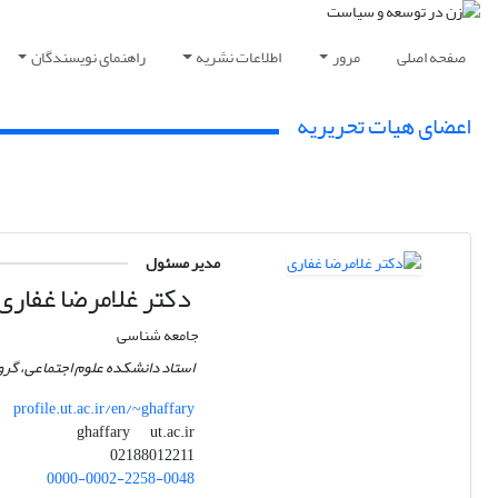
صفحه اصلی
مرور
اطلاعات نشریه
راهنمای نویسندگان
اعضای هیات تحریریه
مدیر مسئول
دکتر غلامرضا غفاری
جامعه شناسی
استاد دانشکده علوم اجتماعی، گروه
profile.ut.ac.ir/en/~ghaffary
ut.ac.ir
ghaffary
02188012211
0000-0002-2258-0048