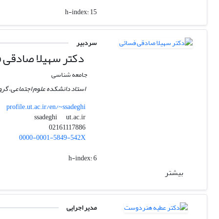
h-index:
15
سردبیر
دکتر سهیلا صادقی 
جامعه شناسی
استاد دانشکده علوم اجتماعی، گروه
profile.ut.ac.ir/en/~ssadeghi
ut.ac.ir
ssadeghi
02161117886
0000-0001-5849-542X
h-index:
6
بیشتر
مدیر اجرایی