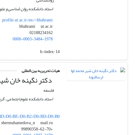
روانشناسی
استاد دانشکده روان شناسی و علوم 
profile.ut.ac.ir/en/~hbahrami
ut.ac.ir
hbahrami
02188234162
0000-0003-3484-1978
h-index:
14
هیات تحریریه بین المللی
دکتر نگینه خان شیر 
فلسفه
استاد دانشکده علوم اجتماعی ، گر
%BD%D0%BE%D0%B2%D0%BD%D0%B0
mail.ru
shermuhamedova_n
+99890358-62-70