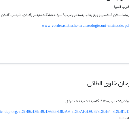
 غرب آسیا
ه باستان شناسی و زبان های باستانی غرب آسیا، دانشگاه ماینس آلمان، ماینس، آلمان
www.vorderasiatische-archaeologie.uni-mainz.de/p
ان خلوی الطائی
و ادبیات عرب، دانشگاه بغداد، بغداد، عراق
bic-dep.org/%D9%86%D8%B9%D9%85%D8%A9-%D8%AF%D9%87%D8%B4-%D9%81