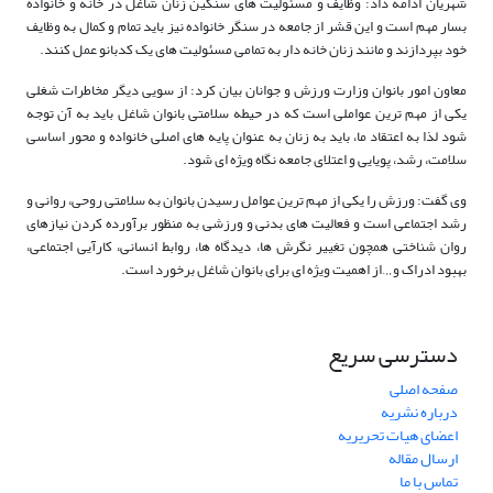
شهریان ادامه داد: وظایف و مسئولیت های سنگین زنان شاغل در خانه و خانواده
بسار مهم است و این قشر از جامعه در سنگر خانواده نیز باید تمام و کمال به وظایف
خود بپردازند و مانند زنان خانه دار به تمامی مسئولیت های یک کدبانو عمل کنند.
معاون امور بانوان وزارت ورزش و جوانان بیان کرد: از سویی دیگر مخاطرات شغلی
یکی از مهم ترین عواملی است که در حیطه سلامتی بانوان شاغل باید به آن توجه
شود لذا به اعتقاد ما، باید به زنان به عنوان پایه های اصلی خانواده و محور اساسی
سلامت، رشد، پویایی و اعتلای جامعه نگاه ویژه ای شود.
وی گفت: ورزش را یکی از مهم ترین عوامل رسیدن بانوان به سلامتی روحی، روانی و
رشد اجتماعی است و فعالیت های بدنی و ورزشی به منظور برآورده کردن نیازهای
روان شناختی همچون تغییر نگرش ها، دیدگاه ها، روابط انسانی، کارآیی اجتماعی،
بهبود ادراک و…از اهمیت ویژه ای برای بانوان شاغل برخورد است.
دسترسی سریع
صفحه اصلی
درباره نشریه
اعضای هیات تحریریه
ارسال مقاله
تماس با ما