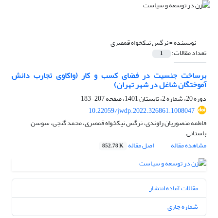
نویسنده =
نرگس نیکخواه قمصری
تعداد مقالات:
1
برساخت جنسیت در فضای کسب و کار (واکاوی تجارب دانش
آموختگان شاغل در شهر تهران)
دوره 20، شماره 2، تابستان 1401، صفحه
207-183
10.22059/jwdp.2022.326861.1008047
فاطمه منصوریان راوندی، نرگس نیکخواه قمصری، محمد گنجی، سوسن
باستانی
مشاهده مقاله
اصل مقاله
852.78 K
مقالات آماده انتشار
شماره جاری