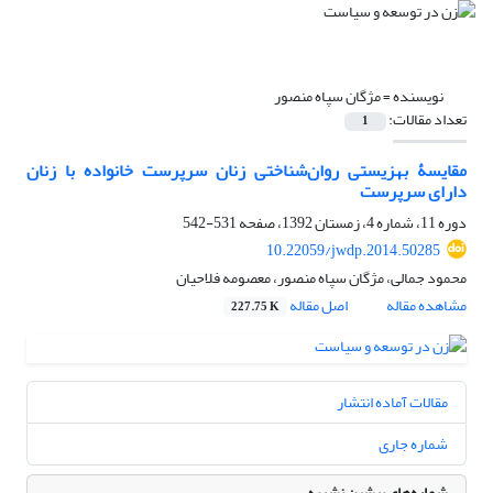
نویسنده =
مژگان سپاه منصور
تعداد مقالات:
1
مقایسۀ بهزیستی روان‌شناختی زنان سرپرست خانواده با زنان
دارای سرپرست
دوره 11، شماره 4، زمستان 1392، صفحه
531-542
10.22059/jwdp.2014.50285
محمود جمالی، مژگان سپاه منصور، معصومه فلاحیان
مشاهده مقاله
اصل مقاله
227.75 K
مقالات آماده انتشار
شماره جاری
شماره‌های پیشین نشریه