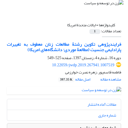
کلیدواژه‌ها =
ایالات متحدة امریکا
تعداد مقالات:
1
فرایندپژوهی تکوین رشتۀ مطالعات زنان معطوف به تغییرات
پارادایمی جنسیت (مطالعۀ موردی: دانشگا‌ه‌های امریکا)
دوره 16، شماره 4، زمستان 1397، صفحه
525-549
10.22059/jwdp.2019.267941.1007519
فاطمه قاسمپور، زهره نصرت خوارزمی
مشاهده مقاله
اصل مقاله
397.35 K
مقالات آماده انتشار
شماره جاری
شماره‌های پیشین نشریه