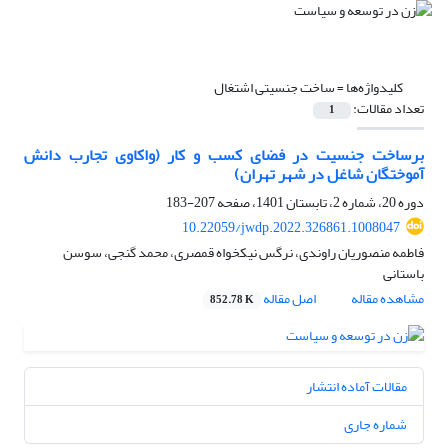
کلیدواژه‌ها =
ساخت جنسیتی اشتغال
تعداد مقالات:
1
برساخت جنسیت در فضای کسب و کار (واکاوی تجارب دانش
آموختگان شاغل در شهر تهران)
دوره 20، شماره 2، تابستان 1401، صفحه
207-183
10.22059/jwdp.2022.326861.1008047
فاطمه منصوریان راوندی، نرگس نیکخواه قمصری، محمد گنجی، سوسن
باستانی
مشاهده مقاله
اصل مقاله
852.78 K
مقالات آماده انتشار
شماره جاری