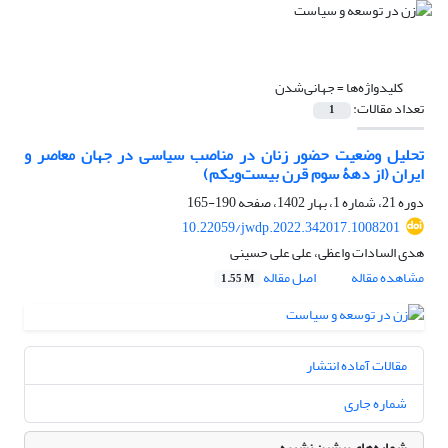
کلیدواژه‌ها =
جهانی‌شدن
تعداد مقالات:
1
تحلیل وضعیت حضور زنان در مناصب سیاسی در جهان معاصر و
ایران (از دهۀ سوم قرن بیست‌ویکم)
دوره 21، شماره 1، بهار 1402، صفحه
190-165
10.22059/jwdp.2022.342017.1008201
هدی السادات واعظی، علی علی حسینی
مشاهده مقاله
اصل مقاله
1.55 M
مقالات آماده انتشار
شماره جاری
شماره‌های پیشین نشریه