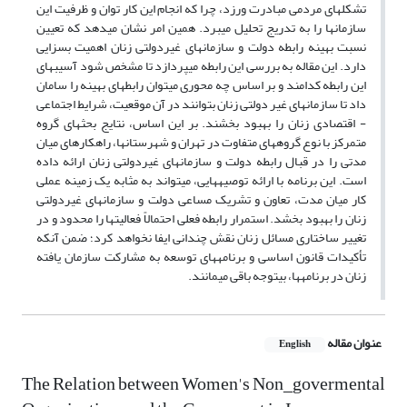
تشکل‏های مردمی مبادرت ورزد، چرا که انجام این کار توان و ظرفیت این
سازمان‏ها را به تدریج تحلیل می‏برد. همین امر نشان می‏دهد که تعیین
نسبت بهینه رابطه دولت و سازمان‏های غیردولتی زنان اهمیت بسزایی
دارد. این مقاله به بررسی این رابطه می‏پردازد تا مشخص شود آسیب‏های
این رابطه کدامند و بر اساس چه محوری می‏توان رابطه‏ای بهینه را سامان
داد تا سازمان‏های غیر دولتی زنان بتوانند در آن موقعیت، شرایط اجتماعی
- اقتصادی زنان را بهبود بخشند. بر این اساس، نتایج بحث‏های گروه
متمرکز با نوع گروه‏های متفاوت در تهران و شهرستان‏ها، راهکارهای میان
مدتی را در قبال رابطه دولت و سازمان‏های غیردولتی زنان ارائه داده
است. این برنامه با ارائه توصیه‏هایی، می‏تواند به مثابه یک زمینه عملی
کار میان مدت، تعاون و تشریک مساعی دولت و سازمان‏های غیردولتی
زنان را بهبود بخشد. استمرار رابطه فعلی احتمالاً فعالیت‏ها را محدود و در
تغییر ساختاری مسائل زنان نقش چندانی ایفا نخواهد کرد؛ ضمن آنکه
تأکیدات قانون اساسی و برنامه‏های توسعه به مشارکت سازمان یافته
زنان در برنامه‏ها، بی‏توجه باقی می‏مانند.
عنوان مقاله
English
The Relation between Women's Non_govermental