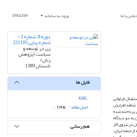
تماس با ما
ورود به سامانه
ENGLISH
دوره 8، شماره 2 -
شماره پیاپی 221105
زن در توسعه و
سیاست (پژوهش
زنان)
تابستان 1389
فایل ها
XML
تقبال فراوانی
ه شاهد افزایش
اصل مقاله
179 K
ان پرداخته شده
فته است. در این زمینه می‌توان به دو دیدگاه
ن در نیروی کار
هم رسانی
ز جمله ایران،