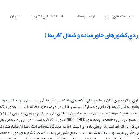
سیاست های مالی
ارسال مقاله
اطلاعات آماری نشریه
داوران
ردیِ کشورهای خاورمیانه و شمال آفریقا )
اری و اثرپذیری آنان از متغیرهای اقتصادی، اجتماعی، فرهنگی و سیاسی مورد توجه و اس
 جوامع به این گروه اجتماعی و مشارکت بیشتر آنان در عرصه‌های مختلف است؛ به‌طوری ک
جه به اهمیت موضوع، در این مقاله به تبیین رابطه ی علّی بین نرخ باروری و نیروی کار زن
است. گروه کشورهای مورد مطالعه کشورهای خاورمیانه و شمال آفریقا هستند. همچنین این مطالعه طی دوره ی 1980-2004 صورت گر
 کار در اثر افزایش نرخ‌های باروری است، اما در دیدگاه دوم افزایش میزان مشارکت زنا
ن علّیتی هیسائو استفاده شده است. نتایج نشان می‌دهند که در کشورهای مورد مطالعه ا