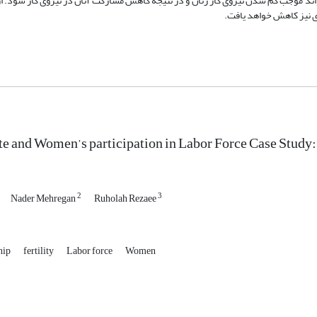
‌تواند موجب کم شدن نیروی کار زنان و در نتیجه کاهش مشارکت آنان در نیروی کار شود. ا
ی نیز کاهش خواهد یافت.
ate and Women’s participation in Labor Force Case Study
2
3
Nader Mehregan
Ruholah Rezaee
hip
fertility
Labor force
Women