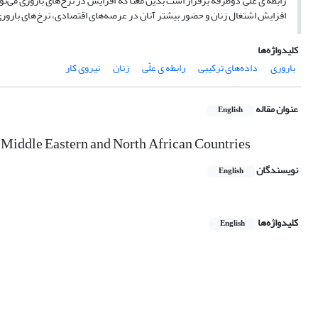
رابطه ی علّیِ دوطرفه برقرار است بدین ‌معنا که افزایش در نرخ‌های باروری می
افزایش اشتغال زنان و حضور بیشتر آنان در عرصه‌های اقتصادی، نرخ‌های بارور
کلیدواژه‌ها
باروری
داده‌های ترکیبی
رابطه ی علّی
زنان
نیروی کار
عنوان مقاله
English
: Middle Eastern and North African Countries
نویسندگان
English
کلیدواژه‌ها
English