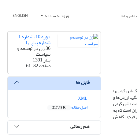
تماس با ما
ورود به سامانه
ENGLISH
دوره 10، شماره 1 -
شماره پیاپی 1
36 زن در توسعه و
سیاست
بهار 1391
صفحه
61-82
فایل ها
گ شهرگرایی را
گی، ارزش‌ها و
XML
ط با شهرگرایی
اصل مقاله
217.49 K
اله‌ی ساکن در سه منطقه‌ی شهر تهران است که به
نش فردی، کاهش
هم رسانی