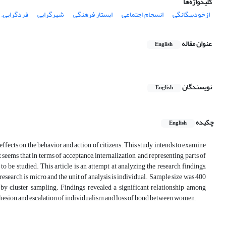
کلیدواژه‌ها
ازخودبیگانگی
انسجام اجتماعی
ایستار فرهنگی
شهرگرایی
فردگرایی.
عنوان مقاله
English
نویسندگان
English
چکیده
English
ffects on the behavior and action of citizens. This study intends to examine
ems that in terms of acceptance, internalization, and representing parts of
 be studied. This article is an attempt at analyzing the research findings,
esearch is micro and the unit of analysis is individual. Sample size was 400
 by cluster sampling. Findings revealed a significant relationship among
cohesion and escalation of individualism and loss of bond between women.