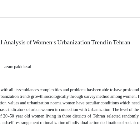
l Analysis of Women’s Urbanization Trend in Tehran
azam pakkhesal
with all its semblances, complexities, and problems has been able to have profound e
urbanization trends growth sociologically through survey method among women. It se
ation, values and urbanization norms, women have peculiar conditions which need to
basic indicators of urban women in connection with Urbanization. The level of the r
of 20-50 year old women living in three districts of Tehran, selected randomly
and self-estrangement, rationalization of individual action, declination of social 