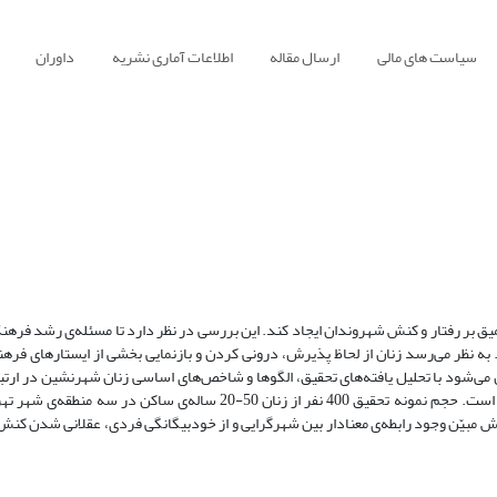
سیاست های مالی
ارسال مقاله
اطلاعات آماری نشریه
داوران
یق بر رفتار و کنش شهروندان ایجاد کند. این بررسی در نظر دارد تا مسئله‌ی رشد فرهن
 به نظر می‌رسد زنان از لحاظ پذیرش، درونی کردن و بازنمایی بخشی از ایستارهای فرهن
 می‌شود با تحلیل یافته‌های تحقیق، الگوها و شاخص‌های اساسی زنان شهرنشین در ارتبا
مورد بررسی قرار گیرد. سطح تحلیل در این پژوهش، خرد و واحد تحلیل، فرد است. حجم نمونه تحقیق 400 نفر از زنان 50-20 س
هش مبیّن وجود رابطه‌ی معنادار بین شهرگرایی و از خودبیگانگی فردی، عقلانی شدن ک