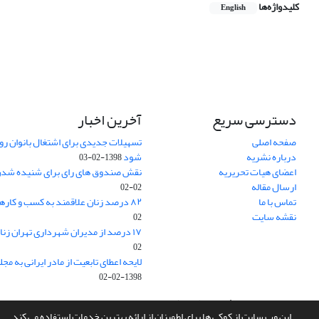
کلیدواژه‌ها
English
دسترسی سریع
آخرین اخبار
صفحه اصلی
تسهیلات جدیدی برای اشتغال بانوان روس
درباره نشریه
شود
1398-02-03
اعضای هیات تحریریه
نقش صندوق های رای برای شنیده شدن
ارسال مقاله
02-02
تماس با ما
۸۲ درصد زنان علاقمند به کسب و کارهای خانگی
نقشه سایت
02
۱۷ درصد از مدیران شهرداری تهران زنان هستند
02
لایحه اعطای تابعیت از مادر ایرانی به
1398-02-02
سامانه مدیریت نشریات علمی.
طراحی و پیاده سازی از
سیناوب
این وب سایت از کوکی ها برای اطمینان از ارائه بهترین خدمات استفاده می کند.