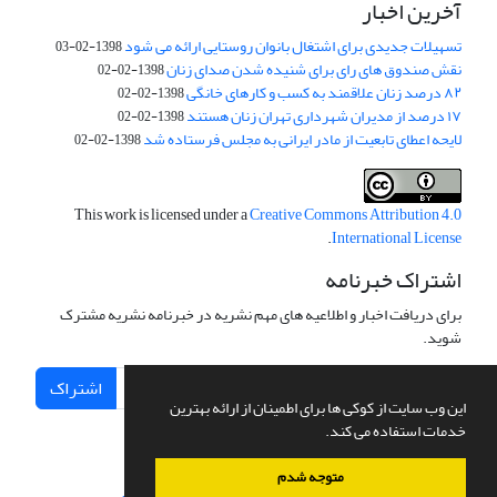
آخرین اخبار
تسهیلات جدیدی برای اشتغال بانوان روستایی ارائه می شود
1398-02-03
نقش صندوق های رای برای شنیده شدن صدای زنان
1398-02-02
۸۲ درصد زنان علاقمند به کسب و کارهای خانگی
1398-02-02
۱۷ درصد از مدیران شهرداری تهران زنان هستند
1398-02-02
لایحه اعطای تابعیت از مادر ایرانی به مجلس فرستاده شد
1398-02-02
This work is licensed under a
Creative Commons Attribution 4.0
.
International License
اشتراک خبرنامه
برای دریافت اخبار و اطلاعیه های مهم نشریه در خبرنامه نشریه مشترک
شوید.
اشتراک
این وب سایت از کوکی ها برای اطمینان از ارائه بهترین
خدمات استفاده می کند.
متوجه شدم
سامانه مدیریت نشریات علمی.
طراحی و پیاده سازی از
سیناوب