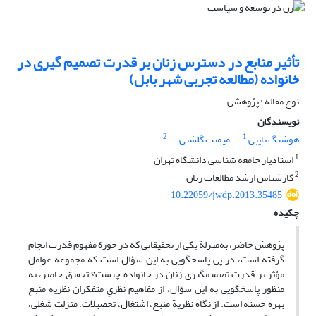
تأثیر منابع در دسترس زنان بر قدرت تصمیم گیری در
خانواده (مطالعه تجربی شهر بابل)
نوع مقاله : پژوهشی
نویسندگان
2
1
هوشنگ نایبی
میمنت گلشنی
1
استادیار جامعه شناسی دانشگاه تهران
2
کارشناس ارشد مطالعات زنان
10.22059/jwdp.2013.35485
چکیده
پژوهش حاضر، به‌منزلة یکی از تحقیقاتی که در حوزة مفهوم قدرت انجام
گرفته است، در پی پاسخگویی به این سؤال است که مجموعه عوامل
مؤثر بر قدرتِ تصمیم‏گیری زنان در خانواده چیست؟ تحقیق حاضر، به
منظور پاسخگویی به این سؤال، از مفاهیم نظریِ متفکران نظریة منبع
بهره جسته است. از نگاه نظریة منبع، اشتغال، تحصیلات، منزلت شغلی،