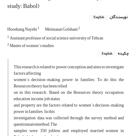
study: Babol)
نویسندگان
English
1
2
Hooshang Nayebi
Meimanat Golshani
1
Assistant professor of social science, university of Tehran
2
Master of women`s studies
چکیده
English
This research is related to power conception and aims to investigate
factors affecting
women`s decision-making power in families. To do this, the
Resources theory has been relied
on in this research. Based on the Resources theory, occupation,
education, income, job status
and property are the factors related to women`s decision-making
power in families. In this
investigation, data was collected through the survey method and
questionnairemethod.The
samples were 350 jobless and employed married women in