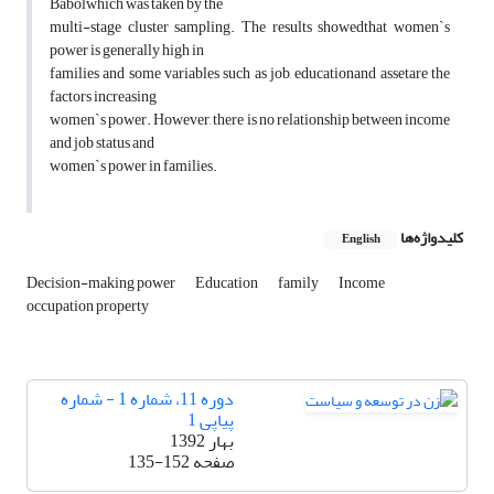
Babolwhich was taken by the
multi-stage cluster sampling. The results showedthat women`s
power is generally high in
families and some variables such as job, educationand assetare the
factors increasing
women`s power. However, there is no relationship between income
and job status and
women`s power in families.
کلیدواژه‌ها
English
Decision-making power
Education
family
Income
occupation property
دوره 11، شماره 1 - شماره
پیاپی 1
بهار 1392
صفحه
135-152