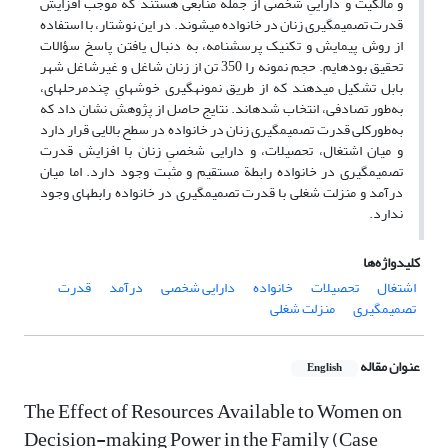
و مالکیت و داراییِ شخصی از جمله منابعی هستند که موجب افزایش
قدرت تصمیم‏گیری زنان در خانواده می‏شوند. در این نوشتار، با استفاده
از روش پیمایش و تکنیک پرسشنامه، به دنبال یافتن پاسخ سؤالات
تحقیق بوده‏ایم. حجم نمونه را 350 تن از زنان شاغل و غیرشاغل شهر
بابل تشکیل می‏دهند که از طریق نمونه‏گیری خوشه‏ایِ چندمرحله‏ای،
به‌طور تصادفی، انتخاب شده‏اند. نتایج حاصل از پژوهش نشان داد که
به‌طورکلی قدرت تصمیم‏گیری زنان در خانواده در سطح بالایی قرار دارد
و میان اشتغال، تحصیلات، و دارایی شخصیِ زنان با افزایش قدرت
تصمیم‏گیری در خانواده رابطة مستقیم و مثبت وجود دارد. اما میان
درآمد و منزلت شغلی با قدرت تصمیم‏گیری در خانواده رابطه‏ای وجود
ندارد.
کلیدواژه‌ها
اشتغال
تحصیلات
خانواده
دارایی شخصی
درآمد
قدرت
تصمیم‏گیری
منزلت شغلی
عنوان مقاله
English
The Effect of Resources Available to Women on
Decision-making Power in the Family (Case