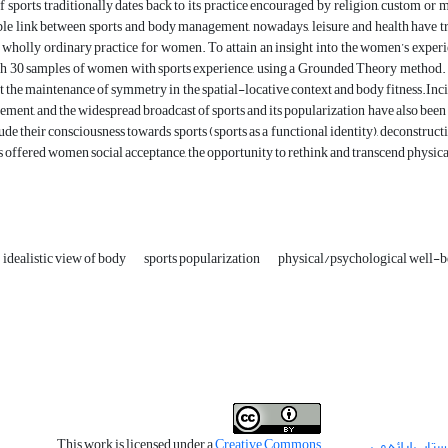
f sports traditionally dates back to its practice encouraged by religion, custom or 
ble link between sports and body management, nowadays, leisure and health have t
wholly ordinary practice for women. To attain an insight into the women’s experie
h 30 samples of women with sports experience, using a Grounded Theory method. The
 the maintenance of symmetry in the spatial-locative context and body fitness.Inciden
element, and the widespread broadcast of sports and its popularization have also b
lude their consciousness towards sports (sports as a functional identity), deconstruc
as offered women social acceptance, the opportunity to rethink and transcend physi
idealistic view of body
sports popularization
physical/psychological well-b
This work is licensed under a
Creative Commons
تایی ارائه می