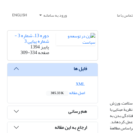
تماس با ما
ورود به سامانه
ENGLISH
دوره 13، شماره 3 -
شماره پیاپی 3
پاییز 1394
صفحه
309-334
فایل ها
XML
اصل مقاله
305.33 K
 و سلامت، ورزش
ریة مبنایی با
هم رسانی
فتادگی بدن به
 عمل کرده‏اند.
ارجاع به این مقاله
ر‌اساس مطالعة