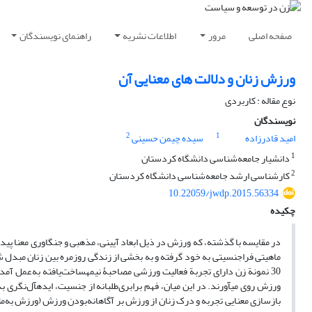
صفحه اصلی
مرور
اطلاعات نشریه
راهنمای نویسندگان
ورزش زنان و دلالت های معنایی آن
نوع مقاله : کاربردی
نویسندگان
2
1
امید قادرزاده
سیده چیمن حسینی
1
دانشیار جامعه‌شناسی دانشگاه کردستان
2
کارشناسی ارشد جامعه‌شناسی دانشگاه کردستان
10.22059/jwdp.2015.56334
چکیده
در مقایسه با گذشته، که ورزش در ذیل ابعاد آیینی، مذهبی و جنگاوری معنا پیدا
ماهیتی فراجنسیتی به‏ خود گرفته و به بخشی از زندگی روزمره بین زنان مبدل 
30 نمونة زن دارای تجربة فعالیت ورزشی مصاحبۀ نیمه‏ساخت‌یافته به‌عمل آم
ورزش روی می‏آورند. در این میان، فهم برابری‌طلبانه از جنسیت، ایده‏آل‌نگری ب
بازسازی معنایی تجربه و درک زنان از ورزش بر آگاهانه‌بودن ورزش (ورزش به‌مثا