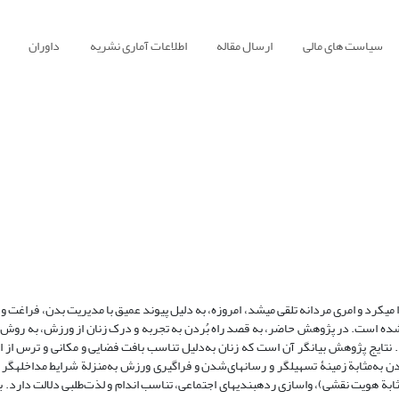
سیاست های مالی
ارسال مقاله
اطلاعات آماری نشریه
داوران
 می‏کرد و امری مردانه تلقی می‏شد، امروزه، به دلیل پیوند عمیق با مدیریت بدن، فراغت
شده است. در پژوهش حاضر، به قصد راه بُردن به تجربه و درک زنان از ورزش، به روش نظ
د. نتایج پژوهش بیانگر آن است که زنان به‌دلیل تناسب بافت فضایی و مکانی و ترس از ا
دن به‌مثابة زمینۀ تسهیل‏گر و رسانه‏ای‌شدن و فراگیری ورزش به‌منزلة شرایط مداخله‏گر
بة هویت نقشی)، واسازی رده‏بندی‏های اجتماعی، تناسب اندام و لذت‌طلبی دلالت دارد. ب