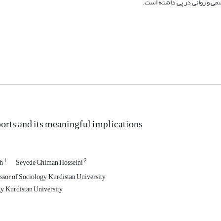
می و روانی در پی داشته است.
rts and its meaningful implications
1
2
eh
Seyede Chiman Hosseini
ssor of Sociology, Kurdistan University
, Kurdistan University