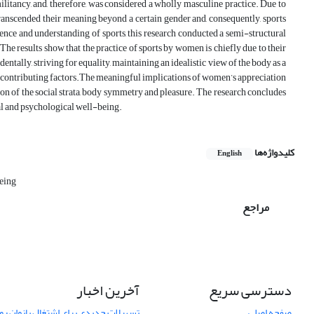
militancy, and, therefore, was considered a wholly masculine practice. Due to
ranscended their meaning beyond a certain gender and, consequently, sports
nce and understanding of sports, this research conducted a semi-structural
 results show that the practice of sports by women is chiefly due to their
tally, striving for equality, maintaining an idealistic view of the body as a
een contributing factors.The meaningful implications of women’s appreciation
tion of the social strata, body symmetry and pleasure. The research concludes
cal and psychological well-being.
کلیدواژه‌ها
English
eing
مراجع
دسترسی سریع
آخرین اخبار
صفحه اصلی
تسهیلات جدیدی برای اشتغال بانوان روس