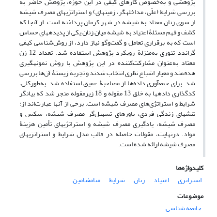
پژوهشی و به‌خصوص کارهای کیفی در این حوزه، پژوهش حاضر به
بررسی شرایط (علّی، مداخله‏گر، زمینه‏ای) و استراتژی‏های مصرف شیشه
از سوی زنان معتاد به شیشه در شهر کرمان پرداخته است. از آنجا که
کشف و فهم مسئلۀ اعتیاد به شیشه میان زنان یکی از پدیده‏های حساس
است که به برقراری تعامل و گفت‌وگو نیاز دارد، از روش‌شناسی کیفی
گراندد تئوری به‌منزلة رویکرد پژوهش استفاده شد. تعداد 12 زن
معتاد به‌عنوان مشارکت‌کننده در این پژوهش با روش نمونه‏گیری
هدفمند و معیار اشباع نظری انتخاب شدند و تجربة زیستۀ آن‌ها بررسی
شد. برای جمع‏آوری داده‌ها از مصاحبۀ عمیق استفاده شد. به‌طور‌کلی،
کدگذاری داده‏ها به خلق 13 مقوله و ‏18 زیرمقوله منجر شد که بیانگر
شرایط و استراتژی‌های مصرف شیشه است. برخی از آن‏ها عبارت‌اند از:
تنش‏های زندگی فردی، باورهای تسهیل‌گر مصرف شیشه، سکس و
مصرف شیشه، یادگیری مصرف شیشه و استراتژی‏های تأمین هزینۀ
مواد. در‌نهایت، مقولات حاصله در قالب مدل شرایط و استراتژی‏های
مصرف شیشه ارائه شده است.
کلیدواژه‌ها
استراتژی
اعتیاد
زنان
شرایط
متامفتامین
موضوعات
جامعه شناسی