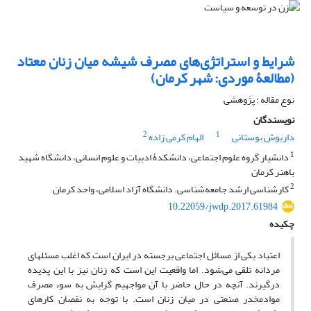
شرایط و استراتژی‌های مصرف شیشه میان زنان معتاد
(مطالعۀ موردی: شهر کرمان)
نوع مقاله : پژوهشی
نویسندگان
2
1
داریوش بوستانی
الهام کرمی زاده
1
دانشیار گروه علوم اجتماعی، دانشکدۀ ادبیات و علوم انسانی، دانشگاه شهید
باهنر کرمان
2
کارشناسی ارشد جامعه‌شناسی. دانشگاه آزاد اسلامی، واحد کرمان
10.22059/jwdp.2017.61984
چکیده
اعتیاد یکی از مسائل اجتماعی برجسته در ایران است که اغلب مسئله‏ای
مردانه تلقی می‌شود. اما واقعیت این است که زنان نیز با این پدیده
درگیرند. آنچه در حال حاضر با آن مواجهیم گرایش به سوء مصرف
موادمخدر صنعتی در میان زنان است. با توجه به نقصان کارهای