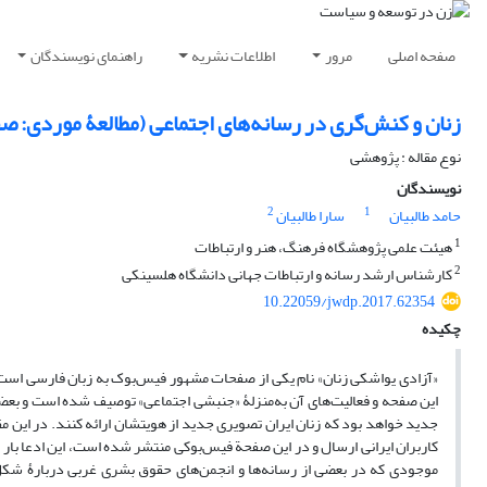
صفحه اصلی
مرور
اطلاعات نشریه
راهنمای نویسندگان
زنان و کنش‌گری در رسانه‌های اجتماعی (مطالعۀ موردی: ص
نوع مقاله : پژوهشی
نویسندگان
2
1
حامد طالبیان
سارا طالبیان
1
هیئت علمی پژوهشگاه فرهنگ، هنر و ارتباطات
2
کارشناس ارشد رسانه و ارتباطات جهانی دانشگاه هلسینکی
10.22059/jwdp.2017.62354
چکیده
«آزادی یواشکی زنان» نام یکی از صفحات مشهور فیس‌بوک به زبان فارسی است 
این صفحه و فعالیت‌های آن به‌منزلۀ «جنبشی اجتماعی» توصیف شده است و بعضی
جدید خواهد بود که زنان ایران تصویری جدید از هویتشان ارائه کنند. در این م
کاربران ایرانی ارسال و در این صفحة فیس‌بوکی منتشر شده است، این ادعا ب
موجودی که در بعضی از رسانه‌ها و انجمن‌های حقوق بشری غربی دربارۀ شکل‌