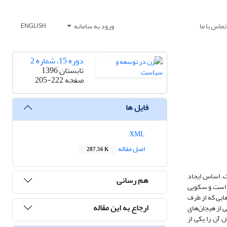
تماس با ما
ورود به سامانه
ENGLISH
دوره 15، شماره 2
تابستان 1396
صفحه
205-222
فایل ها
XML
اصل مقاله
287.56 K
ت. اساس ایجاد
هم رسانی
ی است و سکویی
ایی که از طرف
ارجاع به این مقاله
 از هیجان‌های
 آن را یکی از