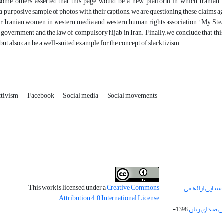
me others asserted that this page would be a new platform in which Iranian w
 a purposive sample of photos with their captions, we are questioning these claims a
 Iranian women in western media and western human rights association, "My Ste
s government and the law of compulsory hijab in Iran. Finally, we conclude that th
, but also can be a well-suited example for the concept of slacktivism.
ctivism
Facebook
Social media
Social movements
This work is licensed under a
Creative Commons
تایی ارائه می
.
Attribution 4.0 International License
 صدای زنان
1398-