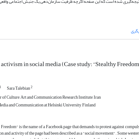
تیجه‌‌گیری شده است که این صفحه اگرچه ظرفیت سازمان‌دهی یک جنبش اجتماعی واقعی ر
گری
ctivism in social media (Case study: “Stealthy Freedo
1
2
Sara Talebian
of Culture, Art and Communication Research Institute, Iran
dia and Communication at Helsinki University, Finland
 Freedom" is the name of a Facebook page that demands to protest against compul
n and activity of the page had been described as a "social movement". Some wester