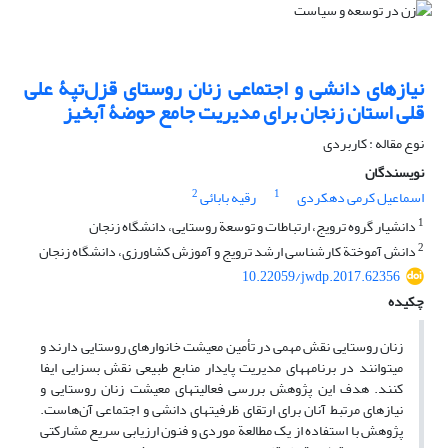
نیازهای دانشی و اجتماعی زنان روستای قزل‌تپۀ علی
‏قلی استان زنجان برای مدیریت جامع حوضۀ آبخیز
نوع مقاله : کاربردی
نویسندگان
2
1
اسماعیل کرمی دهکردی
رقیه بابائی
1
دانشیار گروه ترویج، ارتباطات و توسعة روستایی، دانشگاه زنجان
2
دانش آموختة کارشناسی ارشد ترویج و آموزش کشاورزی، دانشگاه زنجان
10.22059/jwdp.2017.62356
چکیده
زنان روستایی نقش مهمی در تأمین معیشت خانوارهای روستایی دارند و
می‏توانند در برنامه‏های مدیریت پایدار منابع طبیعی نقش بسزایی ایفا
کنند. هدف این پژوهش بررسی فعالیت‏های معیشت زنان روستایی و
نیازهای مرتبط آنان برای ارتقای ظرفیت‏های دانشی و اجتماعی آن‌هاست.
پژوهش با استفاده از یک مطالعة موردی و فنون ارزیابی سریع مشارکتی