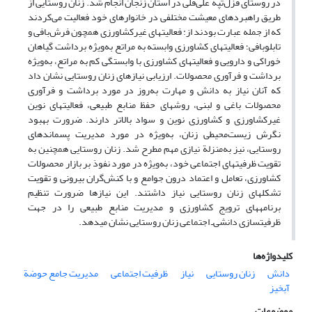
در روستای قزل‌تپة علی‌قلی در استان زنجان انجام شد. زنان روستایی از
طریق راهبردهای معیشت مختلفی در خانوارهای خود فعالیت می‌کردند
که از جمله عبارت بودند از: فعالیت‏های غیرکشاورزی همچون فرش‌بافی و
تابلوبافی؛ فعالیت‏های کشاورزی وابسته به مراتع به‌ویژه برداشت گیاهان
خوراکی و دارویی و فعالیت‏های کشاورزی با وابستگی کم به مراتع، به‌ویژه
برداشت و فرآوری محصولات. ارزیابی نیازهای زنان روستایی نشان داد
که آنان نیاز به دانش و مهارت به‌روز در مورد برداشت و فرآوری
محصولات باغی و لبنی، روش‏های حفظ منابع طبیعی، فعالیت‏های نوین
غیرکشاورزی و کشاورزی نوین و سواد بالاتر دارند. ضرورت بهبود
نگرش زیست‌‏محیطی زنان، به‌ویژه در مورد مدیریت پسماندهای
روستایی، نیز به‌منزلة نیازی مهم مطرح شد. زنان روستایی همچنین به
تقویت ظرفیت‏های اجتماعی خود، به‌ویژه در مورد نفوذ بر بازار محصولات
کشاورزی، تعامل و اعتماد درون جوامع و با کنش‌گران بیرونی و تقویت
تشکل‏های زنان روستایی نیاز داشتند. این نیازها ضرورت تنظیم
برنامه‏های ترویج کشاورزی و مدیریت منابع طبیعی را در جهت
ظرفیت‏سازی دانشی‌ـ اجتماعی زنان روستایی نشان می‏دهد.
کلیدواژه‌ها
دانش
زنان روستایی
نیاز
ظرفیت اجتماعی
مدیریت جامع حوضة
آبخیز
موضوعات