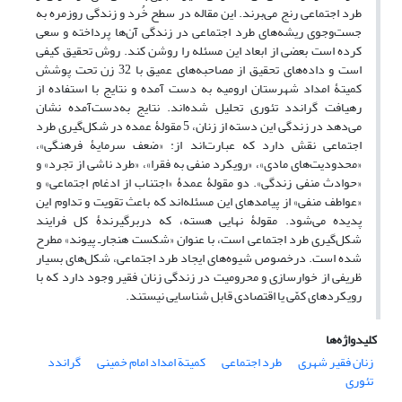
طرد اجتماعی رنج می‌برند. این مقاله در سطح خُرد و زندگی روزمره به
جست‌وجوی ریشه‌های طرد اجتماعی در زندگی آن‌ها پرداخته و سعی
کرده است بعضی از ابعاد این مسئله را روشن کند. روش تحقیق کیفی
است و داده‌های تحقیق از مصاحبه‌های عمیق با 32 زن تحت پوشش
کمیتۀ امداد شهرستان ارومیه به ‌دست آمده و نتایج با استفاده از
رهیافت گراندد تئوری تحلیل شده‌اند. نتایج به‌دست‌آمده نشان
می‌دهد در زندگی این دسته از زنان، 5 مقولۀ عمده در شکل‌گیری طرد
اجتماعی نقش دارد که عبارت‌اند از: «ضعف سرمایۀ فرهنگی»،
«محدودیت‌های مادی»، «رویکرد منفی به فقرا»، «طرد ناشی از تجرد» و
«حوادث منفی زندگی». دو مقولۀ عمدۀ «اجتناب از ادغام اجتماعی» و
«عواطف منفی» از پیامدهای این مسئله‌اند که باعث تقویت و تداوم این
پدیده می‌شود. مقولۀ نهایی هسته، که در‌برگیرندۀ کل فرایند
شکل‌گیری طرد اجتماعی است، با عنوان «شکست هنجار‌ـ پیوند» مطرح
شده است. در‌خصوص شیوه‌های ایجاد طرد اجتماعی، شکل‌های بسیار
ظریفی از خوارسازی و محرومیت در زندگی زنان فقیر وجود دارد که با
رویکردهای کمّی یا اقتصادی قابل شناسایی نیستند.
کلیدواژه‌ها
زنان فقیر شهری
طرد اجتماعی
کمیتة امداد امام خمینی
گراندد
تئوری