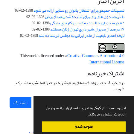
آخرین اخبار
تسهیلات جدیدی برای اشتغال بانوان روستایی ارائه می شود
1398-02-03
نقش صندوق های رای برای شنیده شدن صدای زنان
1398-02-02
۸۲ درصد زنان علاقمند به کسب و کارهای خانگی
1398-02-02
۱۷ درصد از مدیران شهرداری تهران زنان هستند
1398-02-02
لایحه اعطای تابعیت از مادر ایرانی به مجلس فرستاده شد
1398-02-02
This work is licensed under a
Creative Commons Attribution 4.0
.
International License
اشتراک خبرنامه
برای دریافت اخبار و اطلاعیه های مهم نشریه در خبرنامه نشریه مشترک
شوید.
اشتراک
این وب سایت از کوکی ها برای اطمینان از ارائه بهترین
خدمات استفاده می کند.
متوجه شدم
سامانه مدیریت نشریات علمی.
طراحی و پیاده سازی از
سیناوب