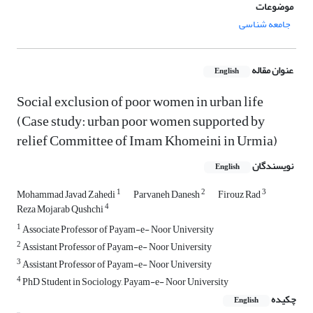
موضوعات
جامعه شناسی
عنوان مقاله
English
Social exclusion of poor women in urban life
(Case study: urban poor women supported by
relief Committee of Imam Khomeini in Urmia)
نویسندگان
English
1
2
3
Mohammad Javad Zahedi
Parvaneh Danesh
Firouz Rad
4
Reza Mojarab Qushchi
1
Associate Professor of Payam-e- Noor University
2
Assistant Professor of Payam-e- Noor University
3
Assistant Professor of Payam-e- Noor University
4
PhD Student in Sociology, Payam-e- Noor University
چکیده
English