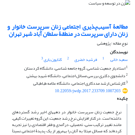
مطالعۀ آسیب‌پذیری اجتماعی زنان سرپرست ‏خانوار و
زنان دارای ‏سرپرست در منطقۀ سلطان ‏آباد شهر تهران
نوع مقاله : پژوهشی
نویسندگان
3
2
1
سعید خانی
فرشید خضری
کتایون یاری
1
استادیار جمعیت‏ شناسی، گروه جامعه‏ شناسی، دانشگاه کردستان
2
دانشجوی دکتری بررسی مسائل اجتماعی، دانشگاه شهید بهشتی
3
کارشناس ‏ارشد مددکاری اجتماعی، دانشگاه علامه طباطبائی
10.22059/jwdp.2017.233709.1007203
چکیده
نرخ جمعیت زنان سرپرست خانوار در دهه‏های اخیر رشد گسترده‏ای
داشته است. در کنار افزایش نرخ رشد جمعیت، این گروه تغییرات کیفی‌ـ
مانند تغییر ترکیب سنی، تحصیلی، درآمدی و فقر اقتصادی‌ـ را نیز تجربه
کرده‌اند که مسائل مبتلا به آنان را به‏مرور از یک پدیدۀ اجتماعی نسبتاً