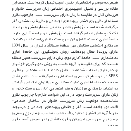
طبیعی به موضوع اجتماعی از جنس آسیب تبدیل کرده است. هدف این
مقاله بررسی و تحلیل آسیب‏پذیری اجتماعی زنان سرپرست خانوار و
فرزندان آنان در مقایسه با زنان دارای سرپرست است. چارچوب نظری
مسئله از نظریه‏های فشار، پیوندهای اجتماعی و نظریۀ زنانه‌شدن فقر
برگرفته شده است. پژوهش حاضر تحقیقی شبه‌آزمایشی و بر‌مبنای
تکنیک پیمایش انجام‏ گرفته است. پژوهش دو جامعۀ آماری دارد.
جامعۀ آماری نخست، شامل زنان سرپرست خانواری است که در کلینیک
مددکاری اجتماعی ستایش مهر منطقۀ سلطان‏آباد تهران در سال 1394
دارای پروندۀ فعال بوده‏اند. روش نمونه‏گیری این جامعۀ آماری
تمام‏شماری است. جامعۀ آماری دوم، زنان دارای سرپرست همین منطقه
هستند که برای مقایسه با گروه نخست به ‏روش نمونه‏گیری خوشه‏ای
چندمرحله‏ای انتخاب شده‏اند. تحلیل داده‏ها با استفاده از نرم‏افزار
SPSS در دو سطح توصیفی و استنباطی انجام ‏گرفته است. نتایج نشان
می‏دهد که به لحاظ آماری تفاوت معناداری بین انزوای اجتماعی، گرایش
به اعتیاد، بزهکاری فرزندان و فقر اقتصادی زنان سرپرست خانوار و
زنان دارای سرپرست وجود دارد. این شواهد ملازم با چارچوب نظری
نشان‏دهنده موقعیت زنان سرپرست خانوار در ساختار اجتماعی-
اقتصادی جامعه است. فقر و فقدان پیوندهای اجتماعی و در‌نتیجه،
تجربۀ آن‌ها از فشار و عدم دریافت حمایت مناسب، چه از نوع رسمی و
چه از نوع غیررسمی، این زنان و فرزندانشان را در معرض آسیب قرار
می‏دهد.