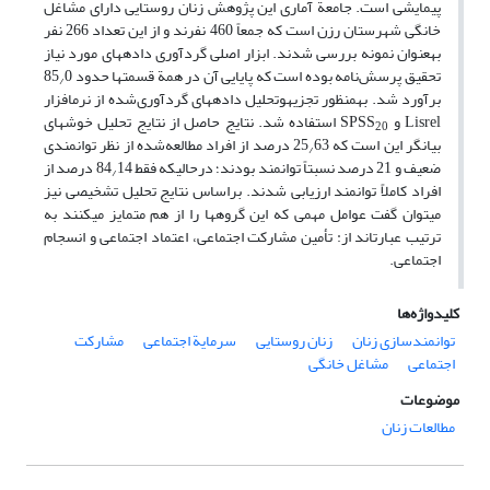
پیمایشی است. جامعة آماری این پژوهش زنان روستایی دارای مشاغل
خانگی شهرستان رزن است که جمعاً 460 نفرند و از این تعداد 266 نفر
به‏عنوان نمونه بررسی شدند. ابزار اصلی گردآوری داده‏های مورد نیاز
تحقیق پرسش‌نامه بوده است که پایایی آن در همة قسمت‏ها حدود 85
0
/
برآورد شد. به‏منظور تجزیه‏وتحلیل داده‏های گردآوری‌شده از نرم‏افزار
Lisrel و SPSS
استفاده شد. نتایج حاصل از نتایج تحلیل خوشه‏ای
20
بیانگر این است که 25
63 درصد از افراد مطالعه‌شده از نظر توانمندی
/
ضعیف و 21 درصد نسبتاً توانمند بودند؛ درحالی‏که فقط 84
14 درصد از
/
افراد کاملاً توانمند ارزیابی شدند. بر‌اساس نتایج تحلیل تشخیصی نیز
می‏توان گفت عوامل مهمی که این گروه‏ها را از هم متمایز می‏کنند به
ترتیب عبارت‏اند از: تأمین مشارکت اجتماعی، اعتماد اجتماعی و انسجام
اجتماعی.
کلیدواژه‌ها
توانمندسازی زنان
زنان روستایی
سرمایة اجتماعی
مشارکت
اجتماعی
مشاغل خانگی
موضوعات
مطالعات زنان