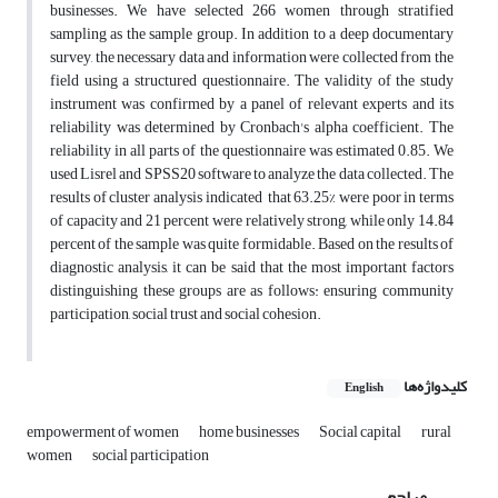
businesses. We have selected 266 women through stratified
sampling as the sample group. In addition to a deep documentary
survey, the necessary data and information were collected from the
field using a structured questionnaire. The validity of the study
instrument was confirmed by a panel of relevant experts and its
reliability was determined by Cronbach's alpha coefficient. The
reliability in all parts of the questionnaire was estimated 0.85. We
used Lisrel and SPSS20 software to analyze the data collected. The
results of cluster analysis indicated that 63.25% were poor in terms
of capacity and 21 percent were relatively strong, while only 14.84
percent of the sample was quite formidable. Based on the results of
diagnostic analysis, it can be said that the most important factors
distinguishing these groups are as follows: ensuring community
participation, social trust and social cohesion.
کلیدواژه‌ها
English
empowerment of women
home businesses
Social capital
rural
women
social participation
مراجع