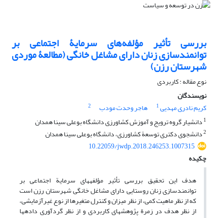
بررسی تأثیر مؤلفه‌های سرمایۀ اجتماعی بر
توانمندسازی زنان دارای مشاغل خانگی (مطالعۀ موردی
شهرستان رزن)
نوع مقاله : کاربردی
نویسندگان
2
1
کریم نادری مهدیی
هاجر وحدت مودب
1
دانشیار گروه ترویج و آموزش کشاورزی دانشگاه بوعلی سینا همدان
2
دانشجوی دکتری توسعة کشاورزی، دانشگاه بوعلی سینا همدان
10.22059/jwdp.2018.246253.1007315
چکیده
هدف این تحقیق بررسی تأثیر مؤلفه‏های سرمایة اجتماعی بر
توانمندسازی زنان روستایی دارای مشاغل خانگی شهرستان رزن است
که از نظر ماهیت کمی، از نظر میزان و کنترل متغیرها از نوع غیرآزمایشی،
از نظر هدف در زمرة پژوهش‏های کاربردی و از نظر گردآوری داده‏ها