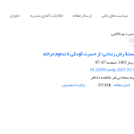
سیاست های مالی
ارسال مقاله
اطلاعات آماری نشریه
داوران
سرت و ناکامی
ستۀ زنان زندانی: از حسرت کودکی تا تداوم جرائم
67-87
10.22059/jwdp.2023.357
ه سعادتی فر، فاطمه دانافر
اصل مقاله
چکیده تفصیلی
577.53 K