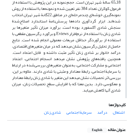
18ـ65 سالة شهر تهران است. حجم نمونه در این پژوهش با استفاده از
فرمول کوکران تعداد 384 نفر تعیین شده و نمونه‌ها با استفاده از روش
نمونه‌گیری خوشه‌ای چند‌مرحله‌ای در مناطق 22گانة شهر تهران انتخاب
شده‌اند. ابزار گردآوری داده‌ها پرسش‌نامة استاندارد اصلاح‌شدة
سنجش شادی آکسفورد بوده است. برآورد میزان تأثیر متغیرها بر
شادی زنان با استفاده از نرم‌افزار Eviews و برآورد رگرسیون مقطعی با
استفاده از برآوردگر حداقل مربعات معمولی انجام شده است. نتایج
حاصل از تحلیل رگرسیون نشان می‏دهد که در میان متغیرهای اقتصادی،
درآمد خانوار بر شادی زنان تأثیر مثبت داشته و قابل اعتماد است.
همچنین یافته‌های پژوهش نشان می‏دهد انسجام اجتماعی، اعتماد
اجتماعی و مشارکت اجتماعی، به‌عنوان متغیرهای بررسی‌شده در ارتباط
با سرمایة اجتماعی، رابطة معنادار و مثبتی با شادی دارند. علاوه بر این،
بررسی اثر تحصیلات نشان می‏دهد این متغیر با شادی زنان رابطة معنادار
و معکوسی دارد. بدین معنا که با افزایش سطح تحصیلات زنان، میزان
شادی آن‏ها کاهش می‏یابد.
کلیدواژه‌ها
اشتغال
درآمد
سرمایة اجتماعی
شادی زنان
عنوان مقاله
English