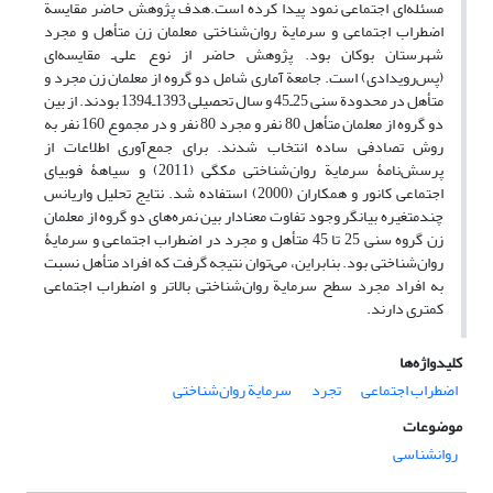
مسئله‌ای اجتماعی نمود پیدا کرده است.هدف پژوهش حاضر مقایسة
اضطراب اجتماعی و سرمایة روان‌شناختی معلمان زن متأهل و مجرد
شهرستان بوکان بود. پژوهش حاضر از نوع علی‌ـ مقایسه‌ای
(پس‌رویدادی) است. جامعة آماری شامل دو گروه از معلمان زن مجرد و
متأهل در محدودة سنی 25ـ45 و سال تحصیلی 1393ـ1394 بودند. از بین
دو گروه از معلمان متأهل 80 نفر و مجرد 80 نفر و در مجموع 160 نفر به
روش تصادفی ساده انتخاب شدند. برای جمع‌آوری اطلاعات از
پرسش‌نامۀ سرمایة روان‌شناختی مک‏گی (2011) و سیاهۀ فوبیای
اجتماعی کانور و همکاران (2000) استفاده شد. نتایج تحلیل واریانس
چند‌متغیره بیانگر وجود تفاوت معنادار بین نمره‌های دو گروه از معلمان
زن گروه سنی 25 تا 45 متأهل و مجرد در اضطراب اجتماعی و سرمایۀ
روان‌شناختی بود. بنابراین، می‌توان نتیجه گرفت که افراد متأهل نسبت
به افراد مجرد سطح سرمایة روان‌شناختی بالاتر و اضطراب اجتماعی
کمتری دارند.
کلیدواژه‌ها
اضطراب اجتماعی
تجرد
سرمایة روان‌شناختی
موضوعات
روانشناسی