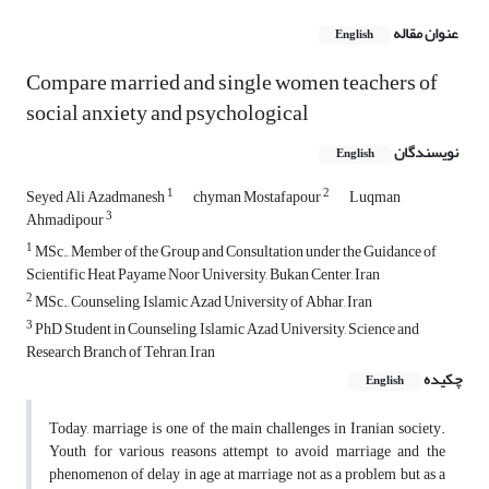
عنوان مقاله
English
Compare married and single women teachers of
social anxiety and psychological
نویسندگان
English
1
2
Seyed Ali Azadmanesh
chyman Mostafapour
Luqman
3
Ahmadipour
1
MSc., Member of the Group and Consultation under the Guidance of
Scientific Heat Payame Noor University, Bukan Center, Iran
2
MSc., Counseling, Islamic Azad University of Abhar, Iran
3
PhD Student in Counseling, Islamic Azad University, Science and
Research Branch of Tehran, Iran
چکیده
English
Today, marriage is one of the main challenges in Iranian society.
Youth for various reasons attempt to avoid marriage and the
phenomenon of delay in age at marriage not as a problem but as a