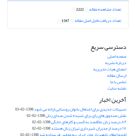
تعداد مشاهده مقاله
2,222
تعداد دریافت فایل اصل مقاله
1,567
دسترسی سریع
صفحه اصلی
درباره نشریه
اعضای هیات تحریریه
ارسال مقاله
تماس با ما
نقشه سایت
آخرین اخبار
تسهیلات جدیدی برای اشتغال بانوان روستایی ارائه می شود
1398-02-03
نقش صندوق های رای برای شنیده شدن صدای زنان
1398-02-02
۸۲ درصد زنان علاقمند به کسب و کارهای خانگی
1398-02-02
۱۷ درصد از مدیران شهرداری تهران زنان هستند
1398-02-02
لایحه اعطای تابعیت از مادر ایرانی به مجلس فرستاده شد
1398-02-02