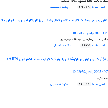
بهمن رنجگر قلعه کندی، ساحل قسمی
اصل مقاله
چکیده تفصیلی
871.19 K
ظری برای موفقیت کارآفرینانه و تعالی شخصی زنان کارآفرین در ایران: یک 
10.22059/jwdp.2025.394
نگیر یداللهی فارسی، ابوالقاسم عربیون
اصل مقاله
چکیده تفصیلی
1.19 M
مؤثر در بهره‌وری زنان شاغل با رویکرد فرایند سلسله‌مراتبی (AHP)
10.22059/jwdp.2025.400
ه محمدی
اصل مقاله
چکیده تفصیلی
989.17 K