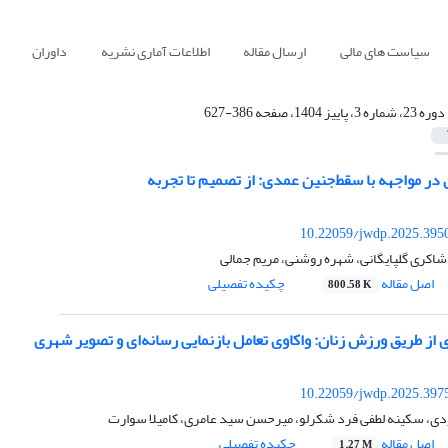
سیاست های مالی
ارسال مقاله
اطلاعات آماری نشریه
داوران
دوره 23، شماره 3، پاییز 1404، صفحه 386-627
در مواجهه با سقط‌جنین عمدی: از تصمیم تا تجربه
10.22059/jwdp.2025.395
شاکری گلپایگانی، شهره روشنی، مریم جمالی
اصل مقاله
چکیده تفصیلی
800.58 K
ز طریق ورزش زنان: واکاوی تعامل بازنمایی رسانه‌ای و تصویر شهری
10.22059/jwdp.2025.397
ردی، سکینه لطفی فرد شکرلو، میرحسن سید عامری، کامیلا سوارت
اصل مقاله
چکیده تفصیلی
1.27 M