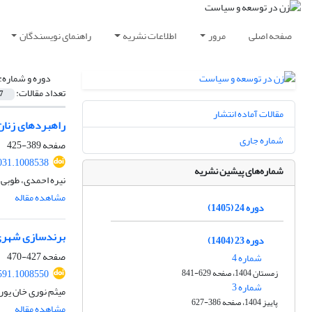
صفحه اصلی
مرور
اطلاعات نشریه
راهنمای نویسندگان
دوره و شماره:
تعداد مقالات:
7
مقالات آماده انتشار
راهبردهای زنان 
شماره جاری
صفحه
389-425
031.1008538
شماره‌های پیشین نشریه
نیره احمدی، طوبی 
مشاهده مقاله
دوره 24 (1405)
برندسازی شهری ا
دوره 23 (1404)
صفحه
427-470
شماره 4
زمستان 1404، صفحه 629-841
591.1008550
شماره 3
میثم نوری خان یو
پاییز 1404، صفحه 386-627
مشاهده مقاله