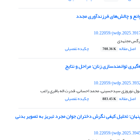
وانع و چالش‌های فرزندآوری مجدد
10.22059/jwdp.2025.391
نرگس مجتهدی
اصل مقاله
چکیده تفصیلی
708.36 K
زه‌گیری توانمندسازی زنان: مراحل و نتایج
10.22059/jwdp.2025.393
رسول نوروزی سیدحسینی، محمد احسانی، قدرت اله باقری راغب
اصل مقاله
چکیده تفصیلی
883.45 K
پنهان: تحلیل کیفی نگرش دختران جوان مجرد تبریز به تصویر بدنی
10.22059/jwdp.2025.394