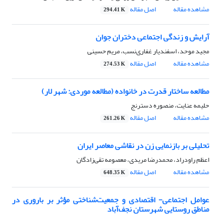
مشاهده مقاله
اصل مقاله
294.41 K
آرایش و زندگی اجتماعی دختران جوان
مجید موحد، اسفندیار غفاری‌نسب، مریم حسینی
مشاهده مقاله
اصل مقاله
274.53 K
مطالعه ساختار قدرت در خانواده (مطالعه موردی: شهر لار)
حلیمه عنایت، منصوره دسترنج
مشاهده مقاله
اصل مقاله
261.26 K
تحلیلی بر بازنمایی زن در نقاشی معاصر ایران
اعظم راودراد، محمدرضا مریدی، معصومه تقی‌زادگان
مشاهده مقاله
اصل مقاله
648.35 K
عوامل اجتماعی- اقتصادی و جمعیت‌شناختی مؤثر بر باروری در
مناطق روستایی شهرستان نجف‌آباد