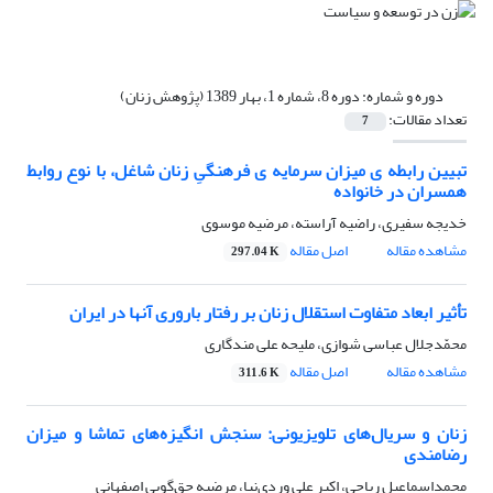
دوره و شماره:
دوره 8، شماره 1، بهار 1389 (پژوهش زنان)
تعداد مقالات:
7
تبیین رابطه ی میزان سرمایه ی فرهنگیِ زنان شاغل، با نوع روابط
همسران در خانواده
خدیجه سفیری، راضیه آراسته، مرضیه موسوی
مشاهده مقاله
اصل مقاله
297.04 K
تأثیر ابعاد متفاوت استقلال زنان بر رفتار باروری آنها در ایران
محمّدجلال عباسی شوازی، ملیحه علی مندگاری
مشاهده مقاله
اصل مقاله
311.6 K
زنان و سریال‌های تلویزیونی: سنجش انگیزه‌های تماشا و میزان
رضامندی
محمداسماعیل ریاحی، اکبر علی وردی‌نیا، مرضیه حق‌گویی اصفهانی