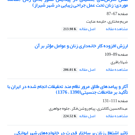
موردی: زنان تحت عمل جراحی زیبایی در شهر شیراز)
صفحه
67-87
مریم مختاری، حلیمه عنایت
مشاهده مقاله
اصل مقاله
213.98 K
ارزش افزوده کار خانه‌داری زنان و عوامل مؤثر بر آن
صفحه
89-109
شهلا باقری
مشاهده مقاله
اصل مقاله
206.01 K
آثار و پیامدهای طلاق مرور نظام مند تحقیقات انجام شده در ایران با
تأکید بر ملاحظات جنسیتی(1390 – 1376)
صفحه
111-131
عبدالحسین کلانتری، پیام روشن فکر، جلوه جواهری
مشاهده مقاله
اصل مقاله
224.52 K
تاثیر اشتغال زنان بر ساختار قدرت در خانواده‌های شهر ایوانکی