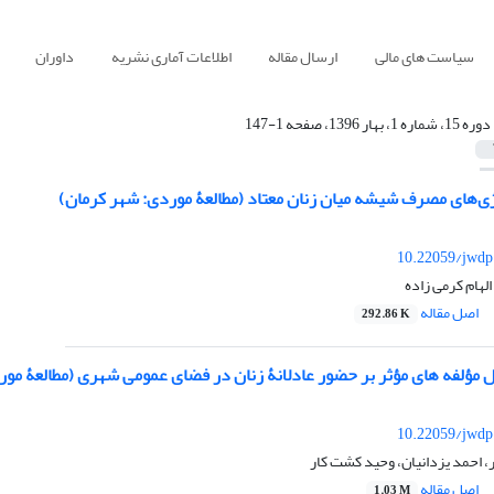
سیاست های مالی
ارسال مقاله
اطلاعات آماری نشریه
داوران
دوره 15، شماره 1، بهار 1396، صفحه 1-147
ژی‌های مصرف شیشه میان زنان معتاد (مطالعۀ موردی: شهر کرمان)
10.22059/jwdp
لهام کرمی زاده
اصل مقاله
292.86 K
 مؤلفه‏ های مؤثر‏ بر حضور عادلانۀ زنان در فضای عمومی شهری (مطالعۀ م
10.22059/jwdp
 احمد یزدانیان، وحید کشت کار
اصل مقاله
1.03 M