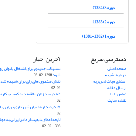
دوره 3 (1384)
دوره 2 (1383)
دوره 1 (1382-1381)
دسترسی سریع
آخرین اخبار
صفحه اصلی
تسهیلات جدیدی برای اشتغال بانوان روس
درباره نشریه
شود
1398-02-03
اعضای هیات تحریریه
نقش صندوق های رای برای شنیده شدن
ارسال مقاله
02-02
تماس با ما
۸۲ درصد زنان علاقمند به کسب و کارهای خانگی
نقشه سایت
02
۱۷ درصد از مدیران شهرداری تهران زنان هستند
02
لایحه اعطای تابعیت از مادر ایرانی به
1398-02-02