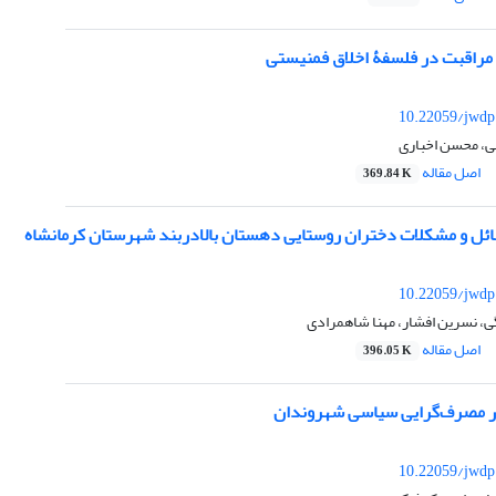
مراقبت در فلسفۀ اخلاق فمنیستی
10.22059/jwdp
ی، محسن اخباری
اصل مقاله
369.84 K
ائل و مشکلات دختران روستایی دهستان بالادربند شهرستان کرمانشاه
10.22059/jwdp
ی، نسرین افشار، مهنا شاهمرادی
اصل مقاله
396.05 K
مصرف‌گرایی سیاسی شهروندان
10.22059/jwdp