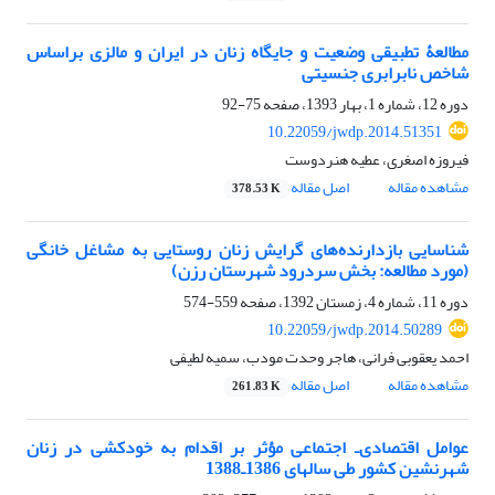
مطالعۀ تطبیقی وضعیت و جایگاه زنان در ایران و مالزی بر‌اساس
شاخص نابرابری جنسیتی
دوره 12، شماره 1، بهار 1393، صفحه
75-92
10.22059/jwdp.2014.51351
فیروزه اصغری، عطیه هنردوست
مشاهده مقاله
اصل مقاله
378.53 K
شناسایی بازدارنده‌های گرایش زنان روستایی به مشاغل خانگی
(مورد مطالعه: بخش سردرود شهرستان رزن)
دوره 11، شماره 4، زمستان 1392، صفحه
559-574
10.22059/jwdp.2014.50289
احمد یعقوبی فرانی، هاجر وحدت مودب، سمیه لطیفی
مشاهده مقاله
اصل مقاله
261.83 K
عوامل اقتصادی‌ـ اجتماعی مؤثر بر اقدام به خودکشی در زنان
شهرنشین کشور طی سال‏های 1386ـ1388