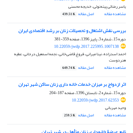
یاسر رضائی پیته‌نوئی، خدیجه محسنی
مشاهده مقاله
اصل مقاله
439.51 K
بررسی نقش اشتغال و تحصیلات زنان بر رشد اقتصادی ایران
دوره 15، شماره 3، پاییز 1396، صفحه
359-381
10.22059/jwdp.2017.225995.1007138
احمد اسدزاده، نینا میرانی، فروغ قاضی‌خانی، نجمه اسمعیل درجانی، عطیه
هنردوست
مشاهده مقاله
اصل مقاله
649.74 K
اثر ازدواج بر میزان خدمات خانه ‏داری زنان ساکن شهر تهران
دوره 15، شماره 2، تابستان 1396، صفحه
187-204
10.22059/jwdp.2017.62353
وحید مهربانی
مشاهده مقاله
اصل مقاله
259.5 K
تابع عرضۀ خانه‌داری زنان متأهل در شهر تهران