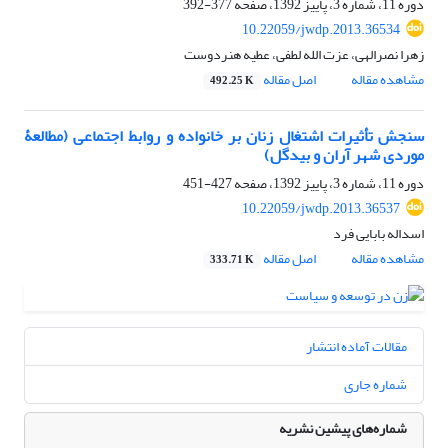
دوره 11، شماره 3، پاییز 1392، صفحه
377-392
10.22059/jwdp.2013.36534
زهرا نصرالهی، عزت الله لطفی، عطیه هنردوست
مشاهده مقاله
اصل مقاله
492.25 K
سنجش تأثیرات اشتغال زنان بر خانواده و روابط اجتماعی (مطالعۀ
موردی شهر آران و بیدگل)
دوره 11، شماره 3، پاییز 1392، صفحه
427-451
10.22059/jwdp.2013.36537
اسداله بابایی فرد
مشاهده مقاله
اصل مقاله
333.71 K
مقالات آماده انتشار
شماره جاری
شماره‌های پیشین نشریه