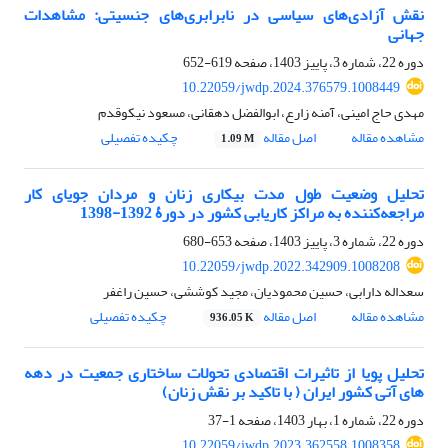
نقش آزادی‌های سیاسی در نابرابری‌های جنسیتی: مشاهدات
جهانی
دوره 22، شماره 3، پاییز 1403، صفحه
619-652
10.22059/jwdp.2024.376579.1008449
مهدی حاج امینی، آمنه زارع، ابوالفضل دهقانی، مسعود نیکوقدم
مشاهده مقاله
اصل مقاله
چکیده تفصیلی
1.09 M
تحلیل وضعیت طول مدت بیکاری زنان و مردان جویای کار
مراجعه‌کننده به مراکز کاریابی کشور در دورۀ 1392-1398
دوره 22، شماره 3، پاییز 1403، صفحه
653-680
10.22059/jwdp.2022.342909.1008208
سعداله دارابی، حسین محمودیان، مجید کوششی، حسین راغفر
مشاهده مقاله
اصل مقاله
چکیده تفصیلی
936.05 K
تحلیل پویا از تاثیرات اقتصادی تحولات ساختاری جمعیت در دهه
های آتی کشور ایران ( با تاکید بر نقش زنان)
دوره 22، شماره 1، بهار 1403، صفحه
1-37
10.22059/jwdp.2023.362558.1008358