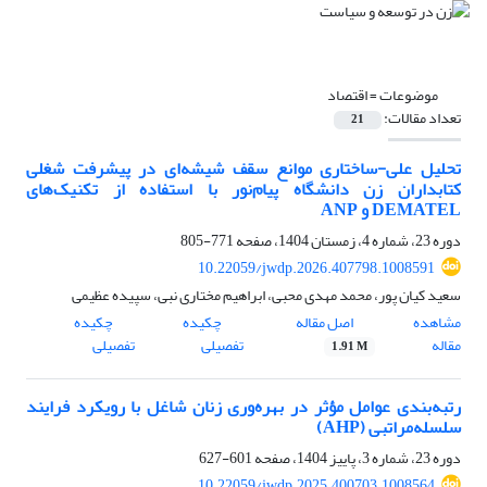
موضوعات =
اقتصاد
تعداد مقالات:
21
تحلیل علی-ساختاری موانع سقف شیشه‌ای در پیشرفت شغلی
کتابداران زن دانشگاه پیام‌نور با استفاده از تکنیک‌های
DEMATEL و ANP
دوره 23، شماره 4، زمستان 1404، صفحه
771-805
10.22059/jwdp.2026.407798.1008591
سعید کیان پور، محمد مهدی محبی، ابراهیم مختاری نبی، سپیده عظیمی
مشاهده
اصل مقاله
چکیده
چکیده
مقاله
تفصیلی
تفصیلی
1.91 M
رتبه‌بندی عوامل مؤثر در بهره‌وری زنان شاغل با رویکرد فرایند
سلسله‌مراتبی (AHP)
دوره 23، شماره 3، پاییز 1404، صفحه
601-627
10.22059/jwdp.2025.400703.1008564