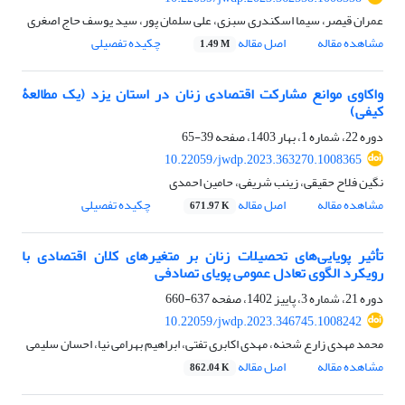
عمران قیصر، سیما اسکندری سبزی، علی سلمان پور، سید یوسف حاج اصغری
مشاهده مقاله
اصل مقاله
چکیده تفصیلی
1.49 M
واکاوی موانع مشارکت اقتصادی زنان در استان یزد (یک مطالعۀ
کیفی)
دوره 22، شماره 1، بهار 1403، صفحه
39-65
10.22059/jwdp.2023.363270.1008365
نگین فلاح حقیقی، زینب شریفی، حامین احمدی
مشاهده مقاله
اصل مقاله
چکیده تفصیلی
671.97 K
تأثیر پویایی‌های تحصیلات زنان بر متغیرهای کلان اقتصادی با
رویکرد الگوی تعادل عمومی پویای تصادفی
دوره 21، شماره 3، پاییز 1402، صفحه
637-660
10.22059/jwdp.2023.346745.1008242
محمد مهدی زارع شحنه، مهدی اکابری تفتی، ابراهیم بهرامی نیا، احسان سلیمی
مشاهده مقاله
اصل مقاله
862.04 K