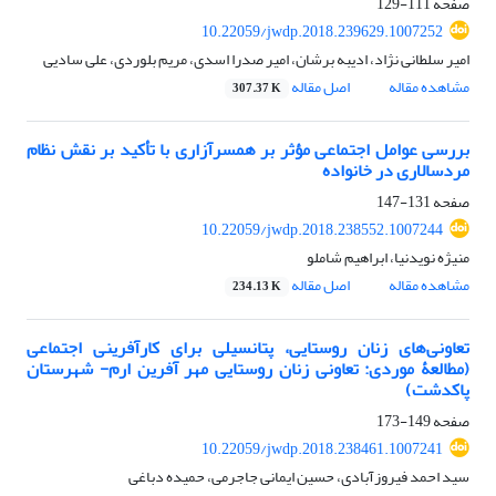
صفحه
111-129
10.22059/jwdp.2018.239629.1007252
امیر سلطانی نژاد، ادیبه برشان، امیر صدرا اسدی، مریم بلوردی، علی سادیی
مشاهده مقاله
اصل مقاله
307.37 K
بررسی عوامل اجتماعی مؤثر بر همسرآزاری با تأکید بر نقش نظام
مردسالاری در خانواده
صفحه
131-147
10.22059/jwdp.2018.238552.1007244
منیژه نویدنیا، ابراهیم شاملو
مشاهده مقاله
اصل مقاله
234.13 K
تعاونی‌های زنان روستایی، پتانسیلی برای کارآفرینی اجتماعی
(مطالعۀ موردی: تعاونی زنان روستایی مهر آفرین ارم- شهرستان
پاکدشت)
صفحه
149-173
10.22059/jwdp.2018.238461.1007241
سید احمد فیروزآبادی، حسین ایمانی جاجرمی، حمیده دباغی