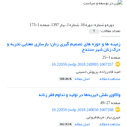
دوره و شماره:
دوره 16، شماره 1، بهار 1397، صفحه 1-173
تعداد مقالات:
7
زمینه‏ ها و حوزه‏ های تصمیم ‏گیری زنان؛ بازسازی معنایی تجربه و
درک زنان شهر سنندج
صفحه
1-25
10.22059/jwdp.2018.249993.1007357
امید قادرزاده، پریوش حسینی
مشاهده مقاله
اصل مقاله
508.06 K
واکاوی نقش خیریه‌ها در تولید و تداوم فقر زنانه
صفحه
27-49
10.22059/jwdp.2018.240650.1007268
مهری بهار، مریم فروغی
مشاهده مقاله
اصل مقاله
362.03 K