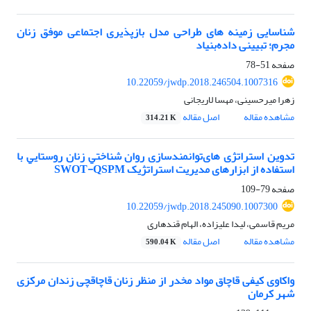
شناسایی زمینه‏ های طراحی مدل بازپذیری اجتماعی موفق زنان
مجرم؛ تبیینی داده‌بنیاد
صفحه
51-78
10.22059/jwdp.2018.246504.1007316
زهرا میرحسینی، مهسا لاریجانی
مشاهده مقاله
اصل مقاله
314.21 K
تدوین استراتژی هایﺗﻮاﻧﻤﻨﺪﺳﺎزی روان ﺷﻨﺎﺧﺘﻲ زﻧﺎن روﺳﺘﺎﻳﻲ با
استفاده از ابزارهای مدیریت استراتژیک SWOT-QSPM
صفحه
79-109
10.22059/jwdp.2018.245090.1007300
مریم قاسمی، لیدا علیزاده، الهام قندهاری
مشاهده مقاله
اصل مقاله
590.04 K
واکاوی کیفی قاچاق مواد مخدر از منظر زنان قاچاقچی زندان مرکزی
شهر کرمان